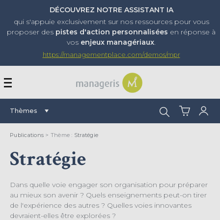
DÉCOUVREZ NOTRE ASSISTANT IA
qui s'appuie exclusivement sur nos ressources pour vous
proposer
des
pistes d'action personnalisées
en réponse à
vos
enjeux managériaux
.
https://managementplace.com/demos/mpr
AFFICHER OU MASQUER 
Rechercher :
Thèmes
Publications
> Thème :
Stratégie
Stratégie
Dans quelle voie engager son organisation pour préparer
au mieux son avenir ? Quels enseignements peut-on tirer
de l'expérience des autres ? Quelles voies innovantes
devraient-elles être explorées ?