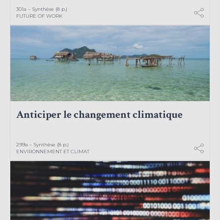
301a – Synthèse (8 p.)
FUTURE OF WORK
Anticiper le changement climatique
299a – Synthèse (8 p.)
ENVIRONNEMENT ET CLIMAT