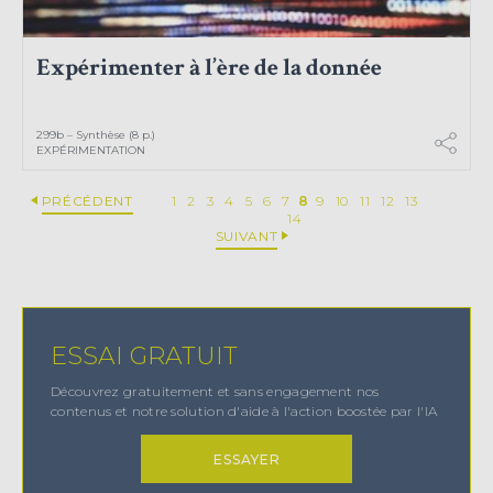
Expérimenter à l’ère de la donnée
299b – Synthèse (8 p.)
EXPÉRIMENTATION
PRÉCÉDENT
1
2
3
4
5
6
7
8
9
10
11
12
13
14
SUIVANT
ESSAI GRATUIT
Découvrez gratuitement et sans engagement nos
contenus et notre solution d'aide à l'action boostée par l'IA
ESSAYER