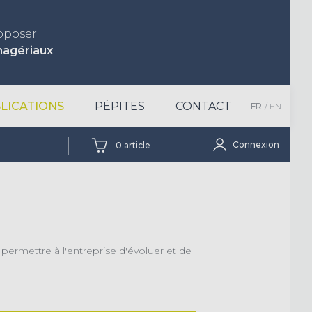
roposer
nagériaux
.
LICATIONS
PÉPITES
CONTACT
FR
EN
Connexion
0
article
permettre à l'entreprise d'évoluer et de