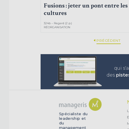
Fusions : jeter un pont entre les
cultures
324b – Regard (2 p.)
RÉORGANISATION
PRÉCÉDENT
qui s'
des
piste
L
Spécialiste du
E
leadership et
du
management