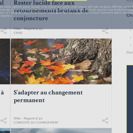
Res
al
Rester lucide face aux
ez cette option pour laisser une trace sur votre ordinateur afin de ne plus afficher cette f
Mar
retournements brutaux de
ème de trace est basé sur les cookies. Ces fichiers ne peuvent en aucun cas endommage
eur, ni l'affecter d'aucune façon, vous pourrez les supprimer à tout moment dans les opt
Ch
vigateur.
conjoncture
346b – Regard (2 p.)
CRISE
Res
 à
S’adapter au changement
permanent
334b – Regard (2 p.)
CONDUITE DU CHANGEMENT