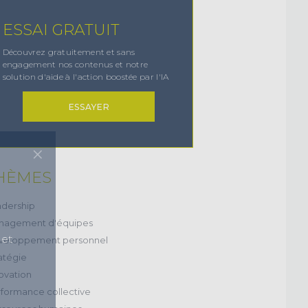
ESSAI GRATUIT
Découvrez gratuitement et sans
engagement nos contenus et notre
solution d'aide à l'action boostée par l'IA
ESSAYER
×
HÈMES
dership
nagement d'équipes
 et
veloppement personnel
atégie
ovation
formance collective