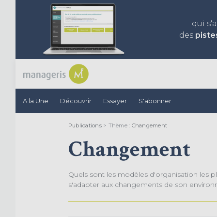
qui s'
des
piste
A la Une
Découvrir
Essayer
S'abonner
Publications
> Thème :
Changement
Changement
Quels sont les modèles d'organisation les pl
s'adapter aux changements de son enviro