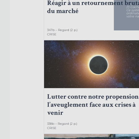
Réagir à un retournement brut
(1) Coch
du marché
Ce syst
ordinat
votre na
347b – Regard (2 p.)
CRISE
Lutter contre notre propension
l’aveuglement face aux crises à
venir
338b – Regard (2 p.)
CRISE