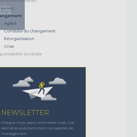
sources humaines
enêtre.
keting
r votre
ions de
angement
Agilité
Conduite du changement
Réorganisation
Crise
ponsabilité sociétale
NEWSLETTER
Chaque mois, dans votre boîte mail, nos
dernières publications et nos pépites de
management