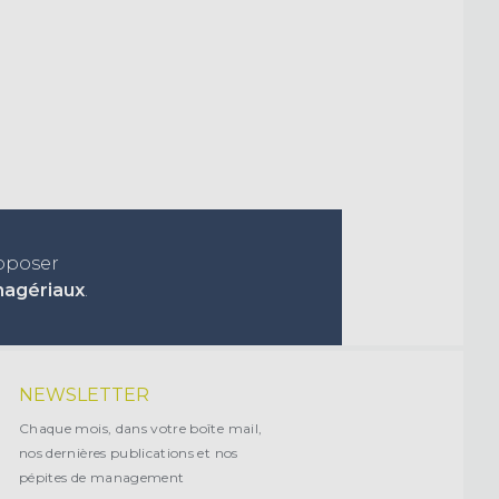
roposer
nagériaux
.
NEWSLETTER
Chaque mois, dans votre boîte mail,
nos dernières publications et nos
pépites de management