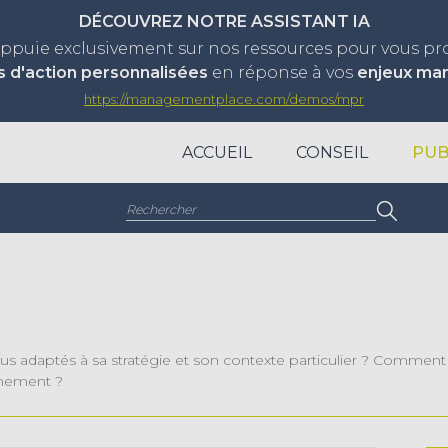
DÉCOUVREZ NOTRE ASSISTANT IA
appuie exclusivement sur nos ressources pour vous p
s d'action personnalisées
en réponse à vos
enjeux ma
https://managementplace.com/demos/mpr
ACCUEIL
CONSEIL
PUB
Rechercher :
us adaptés à sa stratégie et son contexte particulier ? Comment 
nnement ?