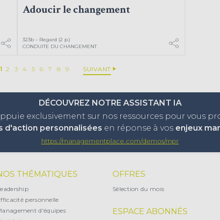
Adoucir le changement
323b – Regard (2 p.)
CONDUITE DU CHANGEMENT
1
2
3
4
5
6
7
8
9
SUIVANT
DÉCOUVREZ NOTRE ASSISTANT IA
appuie exclusivement sur nos ressources pour vous p
s d'action personnalisées
en réponse à vos
enjeux ma
https://managementplace.com/demos/mpr
NOS THÉMATIQUES
OFFRES
eadership
Sélection du mois
fficacité personnelle
Management d'équipes
ESPACE ABONNÉS