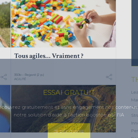
Tous agiles… Vraiment ?
350b – Regard (2 p.)
T
AGILITÉ
ESSAI GRATUIT
Lea
Ma
couvrez gratuitement et sans engagement nos contenus
Dé
notre solution d’aide à l’action boostée par l'IA
Str
Inn
Per
JE DÉCOUVRE