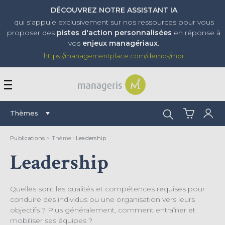
DÉCOUVREZ NOTRE ASSISTANT IA
qui s'appuie exclusivement sur nos ressources pour vous
proposer
des
pistes d'action personnalisées
en réponse à
vos
enjeux managériaux
.
https://managementplace.com/demos/mpr
AFFICHER OU MASQUER 
Rechercher :
Thèmes
Publications
> Thème :
Leadership
Leadership
Quelles sont les qualités et compétences requises pour
conduire des individus ou une organisation vers leurs
objectifs ? Plus généralement, comment entraîner et
mobiliser ses équipes ?