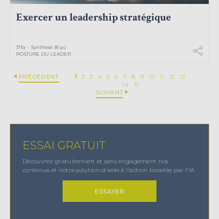
Exercer un leadership stratégique
311a – Synthèse (8 p.)
POSTURE DU LEADER
PRÉCÉDENT
1
2
3
4
5
6
7
8
9
10
11
12
13
14
15
SUIVANT
ESSAI GRATUIT
Découvrez gratuitement et sans engagement nos
contenus et notre solution d'aide à l'action boostée par l'IA
ESSAYER