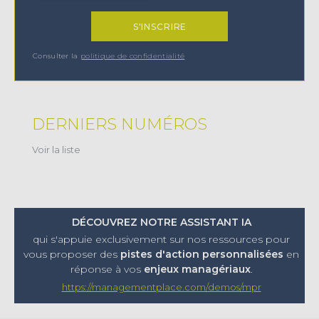
Consulter la
politique de confidentialité
DERNIERS NUMÉROS
Voir la liste
DÉCOUVREZ NOTRE ASSISTANT IA
qui s'appuie exclusivement sur nos ressources pour
vous proposer
des
pistes d'action personnalisées
en
réponse à vos
enjeux managériaux
.
https://managementplace.com/demos/mpr