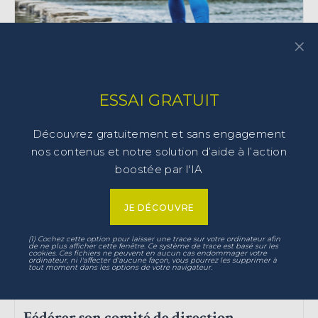
×
ESSAI GRATUIT
Premiers pas de PDG
Découvrez gratuitement et sans engagement
nos contenus et notre solution d’aide à l’action
340a – Synthèse (8 p.)
boostée par l'IA
PRISE DE POSTE
JE DÉCOUVRE
(1) Cochez cette option pour laisser une trace sur votre ordinateur afin
de ne plus afficher cette fenêtre. Ce système de trace est basé sur les
cookies. Ces fichiers ne peuvent en aucun cas endommager votre
ordinateur, ni l'affecter d'aucune façon, vous pourrez les supprimer à
tout moment dans les options de votre navigateur.
Fédérer son comité de direction