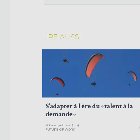
LIRE AUSSI
S'adapter à l'ère du «talent à la
demande»
280a – Synthèse (8 p.)
FUTURE OF WORK