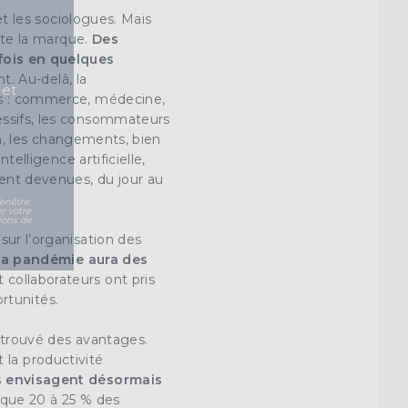
et les sociologues. Mais
te la marque.
Des
fois en quelques
t. Au-delà, la
 et
urs : commerce, médecine,
essifs, les consommateurs
ion, les changements, bien
telligence artificielle
,
ent devenues, du jour au
enêtre.
r votre
ions de
sur l’organisation des
la pandémie aura des
 collaborateurs ont pris
ortunités.
t trouvé des avantages.
t la productivité
s envisagent désormais
t que 20 à 25 % des