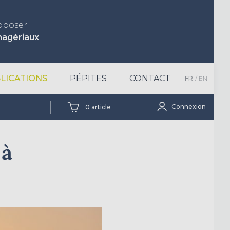
roposer
nagériaux
.
LICATIONS
PÉPITES
CONTACT
FR
EN
Connexion
0
article
 à