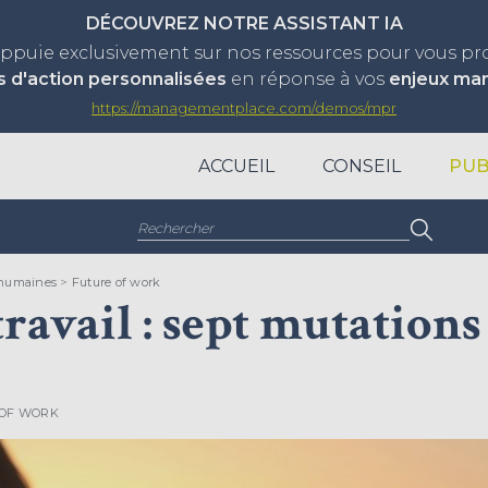
DÉCOUVREZ NOTRE ASSISTANT IA
appuie exclusivement sur nos ressources pour vous p
s d'action personnalisées
en réponse à vos
enjeux ma
https://managementplace.com/demos/mpr
ACCUEIL
CONSEIL
PUB
Rechercher :
 humaines
>
Future of work
ravail : sept mutations
 OF WORK