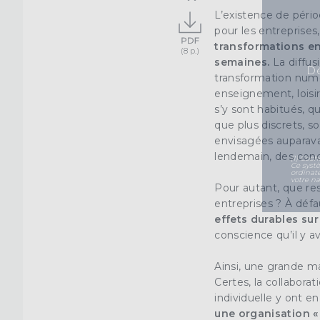
L’existence de périod
pour les entreprises
transformations en
semaines.
La diffus
Dé
transformation num
enseignement, loisi
s’y sont habitués, qu
que plus discrets, s
envisagées auparava
lendemain, des condi
(1) Coch
Ce syst
ordinat
votre na
Pour autant, que res
entreprises ? À défa
effets durables su
conscience qu’il y a
Ainsi, une grande ma
Certes, la collaborati
individuelle y ont e
une
organisation «