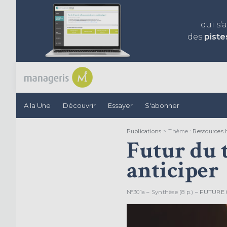
qui s'
des
piste
A la Une
Découvrir
Essayer
S'abonner
Publications
> Thème :
Ressources
Futur du t
anticiper
N°301a – Synthèse (8 p.) –
FUTURE