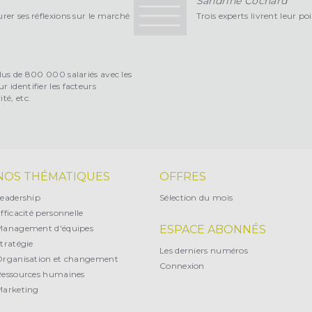
Sandrine Cochard
rer ses réflexions sur le marché
Trois experts livrent leur po
plus de 800 000 salariés avec les
 identifier les facteurs
té, etc.
NOS THÉMATIQUES
OFFRES
eadership
Sélection du mois
fficacité personnelle
Management d'équipes
ESPACE ABONNÉS
tratégie
Les derniers numéros
rganisation et changement
Connexion
essources humaines
arketing