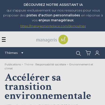
DÉCOUVREZ NOTRE ASSISTANT IA
qui s'appuie exclusivement sur nos ressources pour vous
proposer
des
pistes d'action personnalisées
en réponse à
vos
enjeux managériaux
.
https://managementplace.com/demos/mpr
AFFICHER OU MASQUER 
Rechercher :
Thèmes
Publications
> Thème :
Responsabilité sociétale
>
Environnement et
climat
Accélérer sa
transition
environnementale