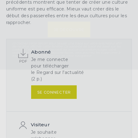
précédents montrent que tenter de créer une culture
nos contenus et notre solution d’aide à l’action
uniforme est peu efficace. Mieux vaut créer dès le
boostée par l'IA
début des passerelles entre les deux cultures pour les
rapprocher.
JE DÉCOUVRE
(1) Cochez cette option pour laisser une trace sur votre ordinateur afin
de ne plus afficher cette fenêtre. Ce système de trace est basé sur les
cookies. Ces fichiers ne peuvent en aucun cas endommager votre
Abonné
ordinateur, ni l'affecter d'aucune façon, vous pourrez les supprimer à
tout moment dans les options de votre navigateur.
Je me connecte
pour télécharger
le Regard sur l'actualité
(2 p.)
SE CONNECTER
Visiteur
Je souhaite