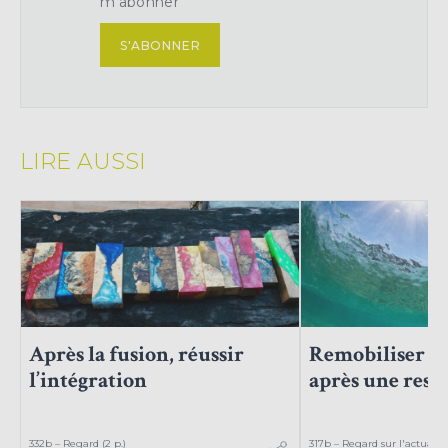
m'abonner
S'ABONNER
LIRE AUSSI
Après la fusion, réussir
Remobiliser se
l’intégration
après une rest
332b – Regard (2 p.)
317b – Regard sur l'actualité