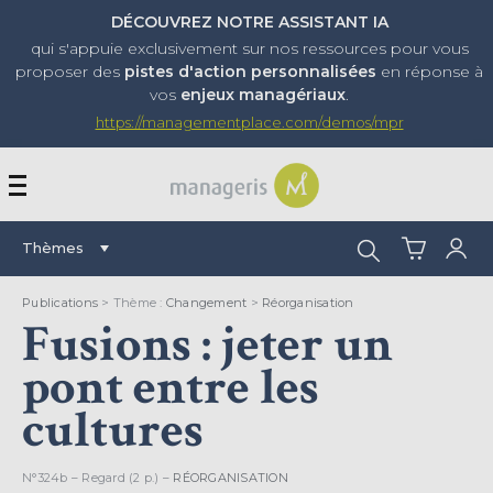
DÉCOUVREZ NOTRE ASSISTANT IA
qui s'appuie exclusivement sur nos ressources pour vous
proposer
des
pistes d'action personnalisées
en réponse à
vos
enjeux managériaux
.
https://managementplace.com/demos/mpr
AFFICHER OU MASQUER 
Rechercher :
Thèmes
Publications
> Thème :
Changement
>
Réorganisation
Fusions : jeter un
pont entre les
cultures
N°324b – Regard (2 p.) –
RÉORGANISATION