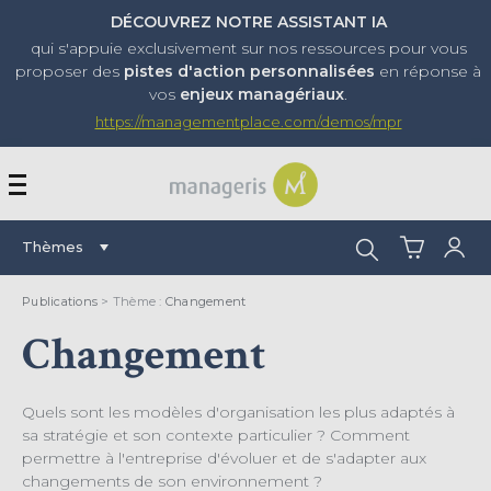
DÉCOUVREZ NOTRE ASSISTANT IA
qui s'appuie exclusivement sur nos ressources pour vous
proposer
des
pistes d'action personnalisées
en réponse à
vos
enjeux managériaux
.
https://managementplace.com/demos/mpr
AFFICHER OU MASQUER 
Rechercher :
Thèmes
Publications
> Thème :
Changement
Changement
Quels sont les modèles d'organisation les plus adaptés à
sa stratégie et son contexte particulier ? Comment
permettre à l'entreprise d'évoluer et de s'adapter aux
changements de son environnement ?