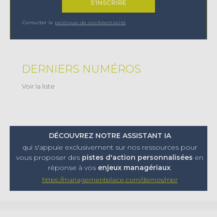
Consulter la
politique de confidentialité
DERNIERS NUMÉROS
Voir la liste
DÉCOUVREZ NOTRE ASSISTANT IA
qui s'appuie exclusivement sur nos ressources pour
vous proposer
des
pistes d'action personnalisées
en
réponse à vos
enjeux managériaux
.
https://managementplace.com/demos/mpr