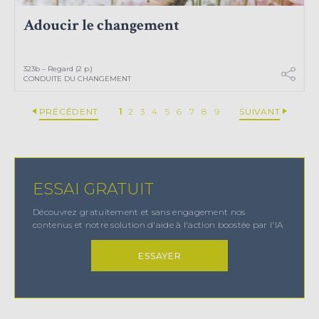
Adoucir le changement
323b – Regard (2 p.)
CONDUITE DU CHANGEMENT
PRÉCÉDENT
1
2
3
4
5
6
7
8
9
SUIVANT
ESSAI GRATUIT
Découvrez gratuitement et sans engagement nos
contenus et notre solution d'aide à l'action boostée par l'IA
ESSAYER