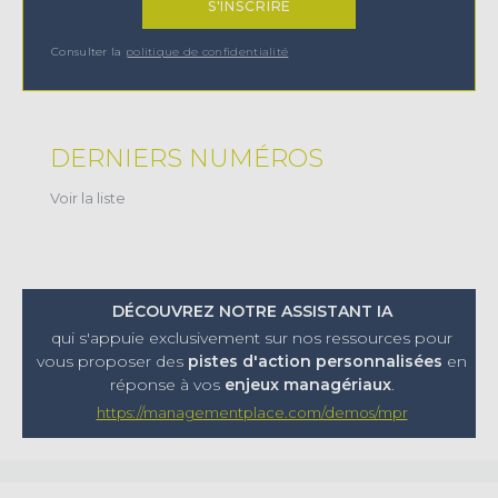
Consulter la
politique de confidentialité
DERNIERS NUMÉROS
Voir la liste
DÉCOUVREZ NOTRE ASSISTANT IA
qui s'appuie exclusivement sur nos ressources pour
vous proposer
des
pistes d'action personnalisées
en
réponse à vos
enjeux managériaux
.
https://managementplace.com/demos/mpr