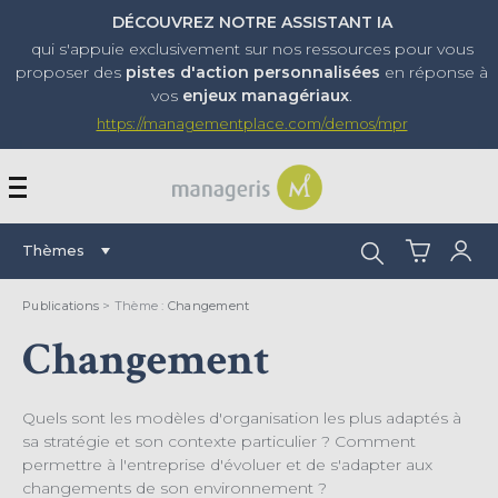
DÉCOUVREZ NOTRE ASSISTANT IA
qui s'appuie exclusivement sur nos ressources pour vous
proposer
des
pistes d'action personnalisées
en réponse à
vos
enjeux managériaux
.
https://managementplace.com/demos/mpr
AFFICHER OU MASQUER 
Rechercher :
Thèmes
Publications
> Thème :
Changement
Changement
Quels sont les modèles d'organisation les plus adaptés à
sa stratégie et son contexte particulier ? Comment
permettre à l'entreprise d'évoluer et de s'adapter aux
changements de son environnement ?