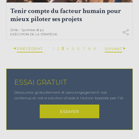
Tenir compte du facteur humain pour
mieux piloter ses projets
224b – Synthèse (8 p.)
EXÉCUTION DE LA STRATÉGIE
PRÉCÉDENT
1
2
3
4
5
6
7
8
9
SUIVANT
ESSAI GRATUIT
Découvrez gratuitement et sans engagement nos
contenus et notre solution d'aide à l'action boostée par l'IA
ESSAYER