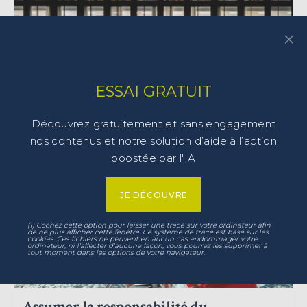
×
ESSAI GRATUIT
Décloisonner l’entreprise
Découvrez gratuitement et sans engagement
nos contenus et notre solution d’aide à l’action
boostée par l'IA
247a – Synthèse (8 p.)
TRANSVERSALITÉ
JE DÉCOUVRE
(1) Cochez cette option pour laisser une trace sur votre ordinateur afin
de ne plus afficher cette fenêtre. Ce système de trace est basé sur les
cookies. Ces fichiers ne peuvent en aucun cas endommager votre
ordinateur, ni l'affecter d'aucune façon, vous pourrez les supprimer à
tout moment dans les options de votre navigateur.
Assumer la responsabilité du