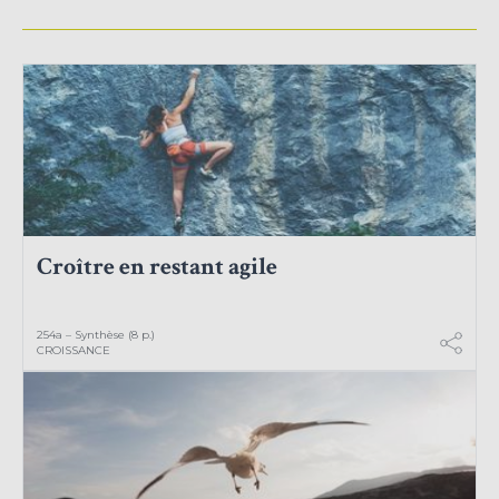
Croître en restant agile
254a – Synthèse (8 p.)
CROISSANCE