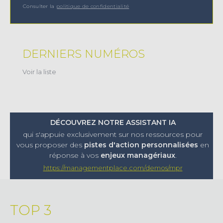
Consulter la
politique de confidentialité
DERNIERS NUMÉROS
Voir la liste
DÉCOUVREZ NOTRE ASSISTANT IA
qui s'appuie exclusivement sur nos ressources pour
vous proposer
des
pistes d'action personnalisées
en
réponse à vos
enjeux managériaux
.
https://managementplace.com/demos/mpr
TOP 3