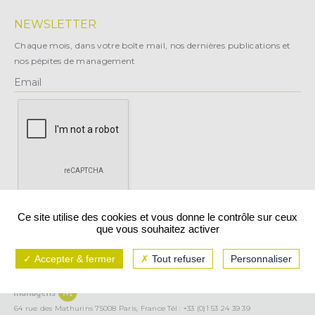
NEWSLETTER
Chaque mois, dans votre boîte mail, nos dernières publications et
nos pépites de management
X
Ce site utilise des cookies et vous donne le contrôle sur ceux
que vous souhaitez activer
Vous pouvez vous désabonner à tout moment.
Accepter & fermer
Tout refuser
Personnaliser
Mentions légales
CGU/CGV
Politique de confidentialité
64 rue des Mathurins 75008 Paris, France Tél : +33 (0)1 53 24 39 39