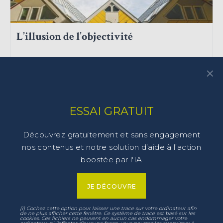
L’illusion de l’objectivité
×
257a – Synthèse (8 p.)
OUVERTURE D'ESPRIT
ESSAI GRATUIT
Découvrez gratuitement et sans engagement
nos contenus et notre solution d’aide à l’action
boostée par l'IA
Promouvoir des valeurs de leadership
JE DÉCOUVRE
257b – Synthèse (8 p.)
(1) Cochez cette option pour laisser une trace sur votre ordinateur afin
VALEURS
de ne plus afficher cette fenêtre. Ce système de trace est basé sur les
cookies. Ces fichiers ne peuvent en aucun cas endommager votre