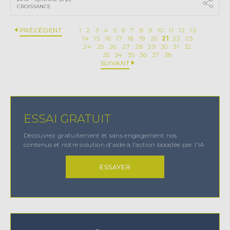
CROISSANCE
PRÉCÉDENT
1
2
3
4
5
6
7
8
9
10
11
12
13
14
15
16
17
18
19
20
21
22
23
24
25
26
27
28
29
30
31
32
33
34
35
36
37
38
SUIVANT
ESSAI GRATUIT
Découvrez gratuitement et sans engagement nos
contenus et notre solution d'aide à l'action boostée par l'IA
ESSAYER