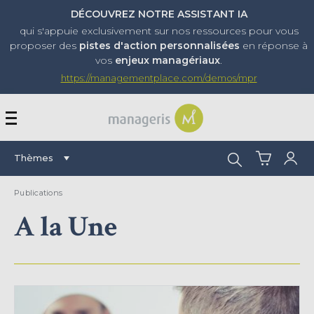
DÉCOUVREZ NOTRE ASSISTANT IA
qui s'appuie exclusivement sur nos ressources pour vous
proposer
des
pistes d'action personnalisées
en réponse à
vos
enjeux managériaux
.
https://managementplace.com/demos/mpr
AFFICHER OU MASQUER 
Rechercher :
Thèmes
Publications
A la Une