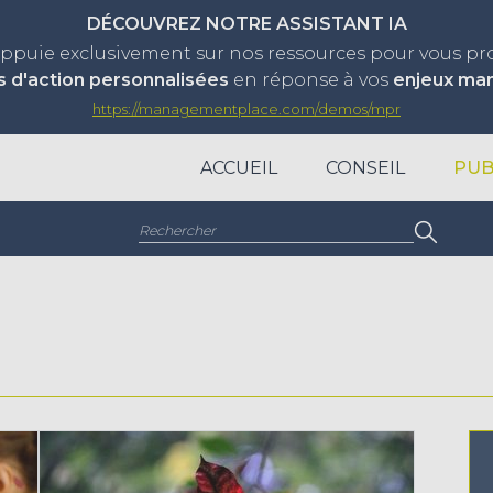
DÉCOUVREZ NOTRE ASSISTANT IA
appuie exclusivement sur nos ressources pour vous p
s d'action personnalisées
en réponse à vos
enjeux ma
https://managementplace.com/demos/mpr
ACCUEIL
CONSEIL
PUB
Rechercher :