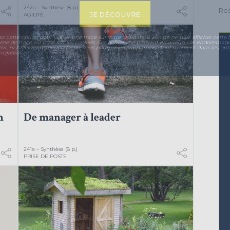
242a – Synthèse (8 p.)
Res
JE DÉCOUVRE
AGILITÉ
ez cette option pour laisser une trace sur votre ordinateur afin de ne plus afficher cette f
ème de trace est basé sur les cookies. Ces fichiers ne peuvent en aucun cas endommage
eur, ni l'affecter d'aucune façon, vous pourrez les supprimer à tout moment dans les opt
vigateur.
n
De manager à leader
241a – Synthèse (8 p.)
PRISE DE POSTE