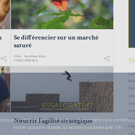
s
Se différencier sur un marché
saturé
243a – Synthèse (8 p.)
T
CONCURRENCE
Lea
Ma
Dé
Str
Inn
ESSAI GRATUIT
Per
Res
Nourrir l’agilité stratégique
couvrez gratuitement et sans engagement nos contenus
Mar
notre solution d’aide à l’action boostée par l'IA
Ch