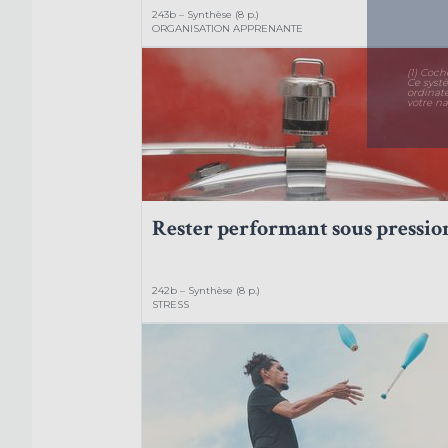
243b – Synthèse (8 p.)
ORGANISATION APPRENANTE
(1) Coch
Ce syst
ordinat
votre na
Rester performant sous pressio
242b – Synthèse (8 p.)
STRESS