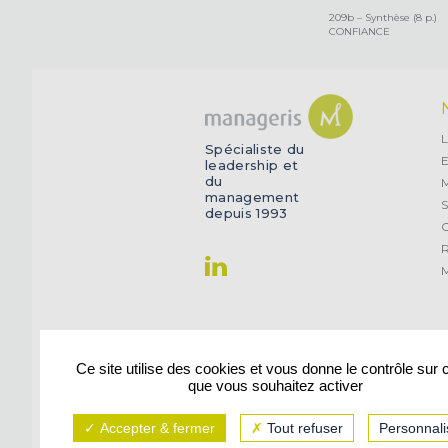
209b – Synthèse (8 p.)
CONFIANCE
L
Spécialiste du
E
leadership et
du
management
S
depuis 1993
O
R
M
Ce site utilise des cookies et vous donne le contrôle sur
que vous souhaitez activer
Accepter & fermer
Tout refuser
Personnali