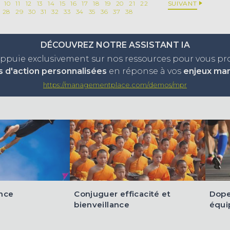
10
11
12
13
14
15
16
17
18
19
20
21
22
SUIVANT
28
29
30
31
32
33
34
35
36
37
38
DÉCOUVREZ NOTRE ASSISTANT IA
appuie exclusivement sur nos ressources pour vous p
s d'action personnalisées
en réponse à vos
enjeux ma
https://managementplace.com/demos/mpr
ance
Conjuguer efficacité et
Doper
bienveillance
équi