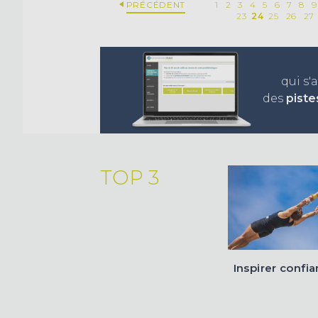
PRÉCÉDENT
1
2
3
4
5
6
7
8
9
23
24
25
26
27
qui s'
des
piste
TOP 3
Inspirer confi