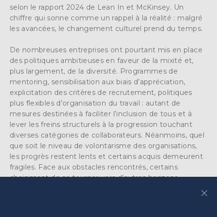
selon le rapport 2024 de Lean In et McKinsey. Un
chiffre qui sonne comme un rappel à la réalité : malgré
les avancées, le changement culturel prend du temps.
De nombreuses entreprises ont pourtant mis en place
des politiques ambitieuses en faveur de la mixité et,
plus largement, de la diversité. Programmes de
mentoring, sensibilisation aux biais d’appréciation,
explicitation des critères de recrutement, politiques
plus flexibles d'organisation du travail : autant de
mesures destinées à faciliter l’inclusion de tous et à
lever les freins structurels à la progression touchant
diverses catégories de collaborateurs. Néanmoins, quel
que soit le niveau de volontarisme des organisations,
les progrès restent lents et certains acquis demeurent
fragiles. Face aux obstacles rencontrés, certains
choisissent de se tourner vers d’autres horizons
×
professionnels ou de renoncer à une carrière
ascendante. Une autre option consiste à identifier les
facteurs qui relèvent de son propre champ de contrôle