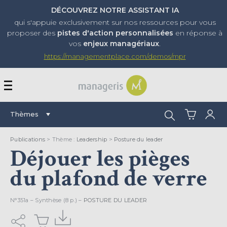
DÉCOUVREZ NOTRE ASSISTANT IA
qui s'appuie exclusivement sur nos ressources pour vous
proposer
des
pistes d'action personnalisées
en réponse à
vos
enjeux managériaux
.
https://managementplace.com/demos/mpr
AFFICHER OU MASQUER 
Rechercher :
Thèmes
Publications
> Thème :
Leadership
>
Posture du leader
Déjouer les pièges
du plafond de verre
N°351a – Synthèse (8 p.) –
POSTURE DU LEADER