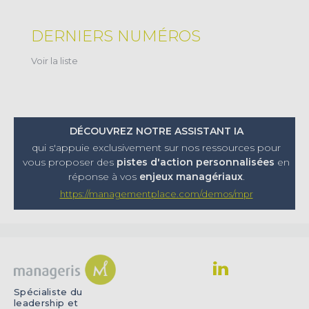
DERNIERS NUMÉROS
Voir la liste
DÉCOUVREZ NOTRE ASSISTANT IA
qui s'appuie exclusivement sur nos ressources pour
vous proposer
des
pistes d'action personnalisées
en
réponse à vos
enjeux managériaux
.
https://managementplace.com/demos/mpr
Spécialiste du
leadership et