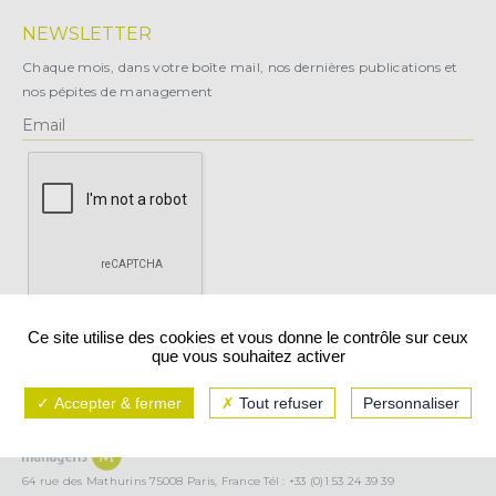
NEWSLETTER
Chaque mois, dans votre boîte mail, nos dernières publications et
nos pépites de management
X
Ce site utilise des cookies et vous donne le contrôle sur ceux
que vous souhaitez activer
Vous pouvez vous désabonner à tout moment.
Accepter & fermer
Tout refuser
Personnaliser
Mentions légales
CGU/CGV
Politique de confidentialité
64 rue des Mathurins 75008 Paris, France Tél : +33 (0)1 53 24 39 39