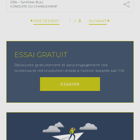
233a – Synthèse (8 p.)
CONDUITE DU CHANGEMENT
PRÉCÉDENT
1
2
3
SUIVANT
ESSAI GRATUIT
Découvrez gratuitement et sans engagement nos
contenus et notre solution d'aide à l'action boostée par l'IA
ESSAYER