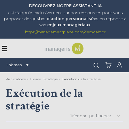
DÉCOUVREZ NOTRE ASSISTANT IA
qui s'appuie exclusivement sur nos ressources pour vous
proposer
des
pistes d'action personnalisées
en réponse à
vos
enjeux managériaux
.
https://managementplace.com/demos/mpr
AFFICHER OU MASQUER 
Rechercher :
Thèmes
Publications
> Thème :
Stratégie
>
Exécution de la stratégie
Exécution de la
stratégie
Trier par