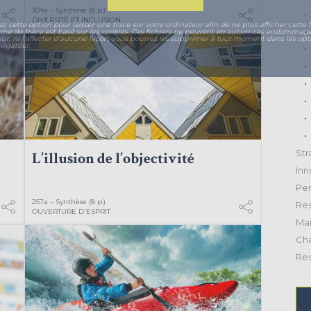
304a – Synthèse (8 p.)
DIVERSITÉ ET INCLUSION
ez cette option pour laisser une trace sur votre ordinateur afin de ne plus afficher cette f
ème de trace est basé sur les cookies. Ces fichiers ne peuvent en aucun cas endommage
eur, ni l'affecter d'aucune façon, vous pourrez les supprimer à tout moment dans les opt
vigateur.
Str
L’illusion de l’objectivité
Inn
Per
257a – Synthèse (8 p.)
Res
OUVERTURE D'ESPRIT
Mar
Ch
Res