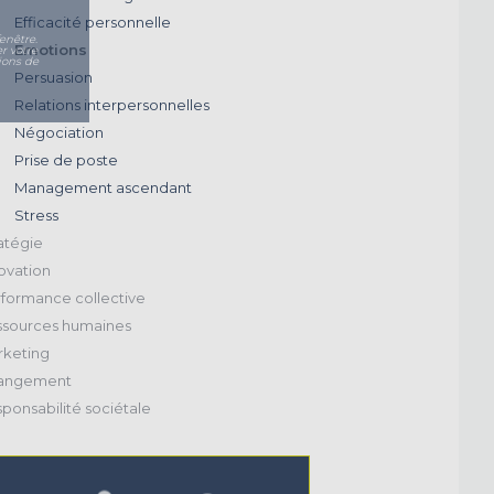
Efficacité personnelle
enêtre.
Emotions
r votre
ions de
Persuasion
Relations interpersonnelles
Négociation
Prise de poste
Management ascendant
Stress
atégie
ovation
formance collective
sources humaines
keting
angement
ponsabilité sociétale