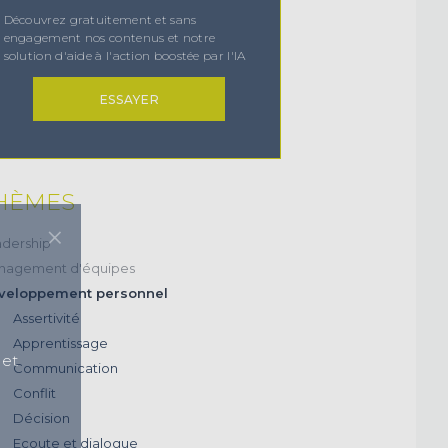
Découvrez gratuitement et sans
engagement nos contenus et notre
solution d'aide à l'action boostée par l'IA
ESSAYER
HÈMES
×
dership
nagement d'équipes
veloppement personnel
Assertivité
Apprentissage
 et
Communication
Conflit
Décision
Ecoute et dialogue