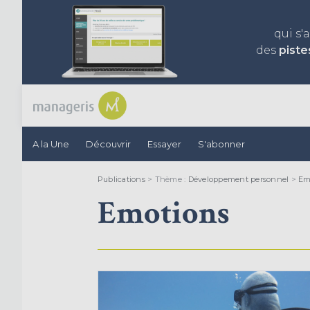
qui s'
des
piste
A la Une
Découvrir
Essayer
S'abonner
Publications
> Thème :
Développement personnel
>
Em
Emotions