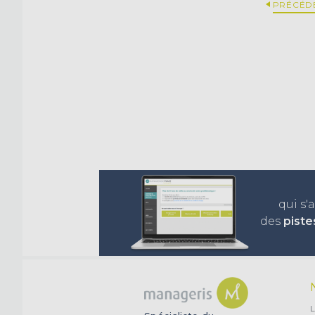
PRÉCÉD
qui s'
des
piste
L