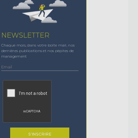
NEWSLETTER
Chaque mois, dans votre boîte mail, nos
dernières publications et nos pépites de
management