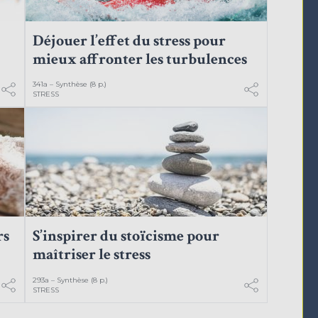
Déjouer l’effet du stress pour
mieux affronter les turbulences
341a – Synthèse (8 p.)
STRESS
rs
S’inspirer du stoïcisme pour
maîtriser le stress
293a – Synthèse (8 p.)
STRESS