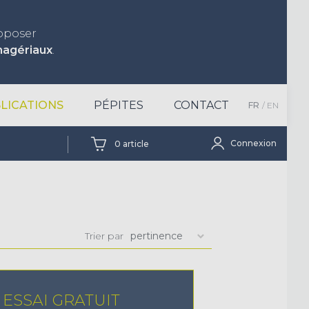
roposer
nagériaux
.
LICATIONS
PÉPITES
CONTACT
FR
EN
Connexion
0
article
Trier par
ESSAI GRATUIT