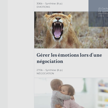
306b – Synthèse (8 p.)
EMOTIONS
(1) Coch
Ce syst
ordinat
votre na
Gérer les émotions lors d’une
négociation
270b – Synthèse (8 p.)
NÉGOCIATION