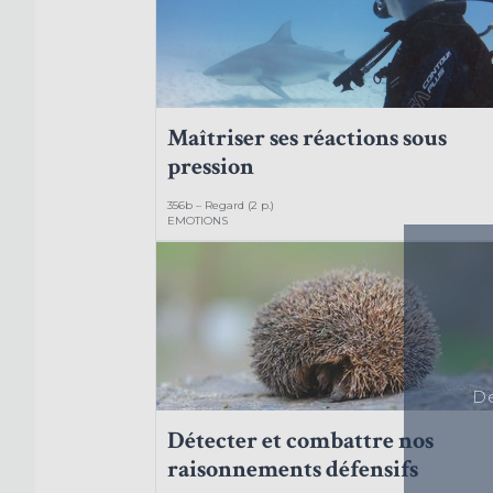
Maîtriser ses réactions sous
pression
356b – Regard (2 p.)
EMOTIONS
Dé
Détecter et combattre nos
raisonnements défensifs