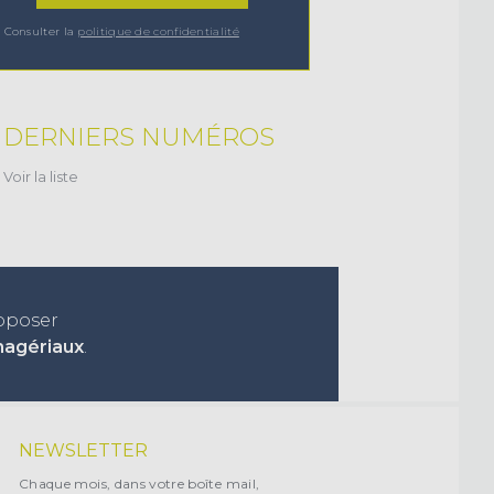
Consulter la
politique de confidentialité
DERNIERS NUMÉROS
Voir la liste
roposer
nagériaux
.
NEWSLETTER
Chaque mois, dans votre boîte mail,