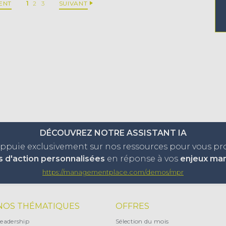
ENT
1
2
3
SUIVANT
DÉCOUVREZ NOTRE ASSISTANT IA
appuie exclusivement sur nos ressources pour vous p
s d'action personnalisées
en réponse à vos
enjeux ma
https://managementplace.com/demos/mpr
NOS THÉMATIQUES
OFFRES
eadership
Sélection du mois