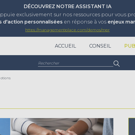
DÉCOUVREZ NOTRE ASSISTANT IA
appuie exclusivement sur nos ressources pour vous p
s d'action personnalisées
en réponse à vos
enjeux ma
https://managementplace.com/demos/mpr
ACCUEIL
CONSEIL
PUB
Rechercher :
otions