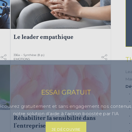
Le leader empathique
336a – Synthèse (8 p.)
T
EMOTIONS
Lea
Ma
Dé
ESSAI GRATUIT
couvrez gratuitement et sans engagement nos contenus
notre solution d’aide à l’action boostée par l'IA
Réhabiliter la sensibilité dans
l’entreprise
JE DÉCOUVRE