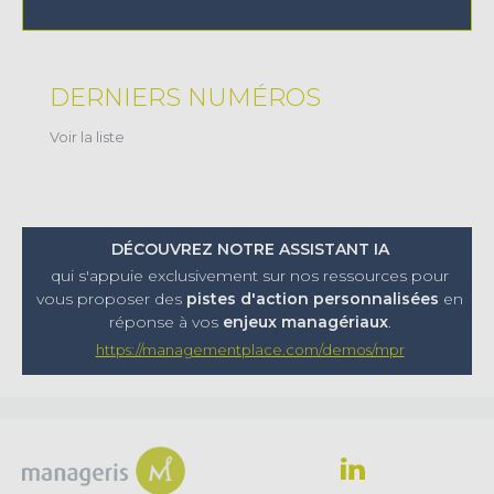
DERNIERS NUMÉROS
Voir la liste
DÉCOUVREZ NOTRE ASSISTANT IA
qui s'appuie exclusivement sur nos ressources pour
vous proposer
des
pistes d'action personnalisées
en
réponse à vos
enjeux managériaux
.
https://managementplace.com/demos/mpr