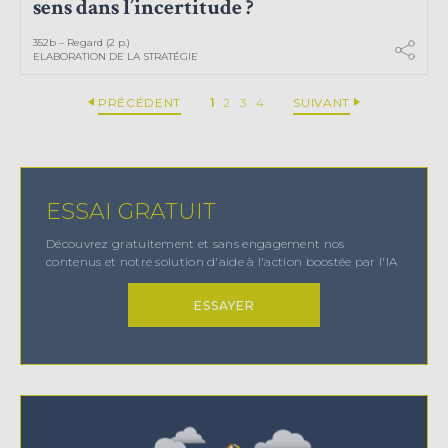
sens dans l’incertitude ?
352b – Regard (2 p.)
ELABORATION DE LA STRATÉGIE
PRÉCÉDENT
1
2
3
4
SUIVANT
ESSAI GRATUIT
Découvrez gratuitement et sans engagement nos
contenus et notre solution d'aide à l'action boostée par l'IA
ESSAYER