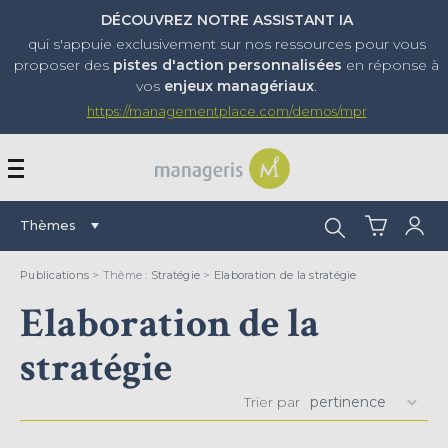
DÉCOUVREZ NOTRE ASSISTANT IA
qui s'appuie exclusivement sur nos ressources pour vous
proposer
des
pistes d'action personnalisées
en réponse à
vos
enjeux managériaux
.
https://managementplace.com/demos/mpr
AFFICHER OU MASQUER 
Rechercher :
Thèmes
Publications
> Thème :
Stratégie
>
Elaboration de la stratégie
Elaboration de la
stratégie
Trier par