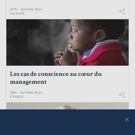
257b – Synthèse (8 p.)
VALEURS
Les cas de conscience au cœur du
management
256a – Synthèse (8 p.)
ETHIQUE
×