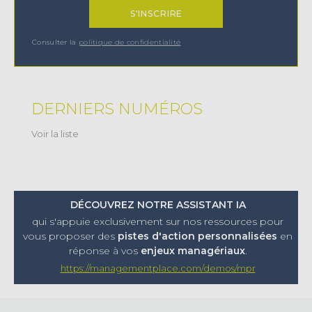
Consulter la
politique de confidentialité
DERNIERS NUMÉROS
Voir la liste
DÉCOUVREZ NOTRE ASSISTANT IA
qui s'appuie exclusivement sur nos ressources pour
vous proposer
des
pistes d'action personnalisées
en
réponse à vos
enjeux managériaux
.
https://managementplace.com/demos/mpr