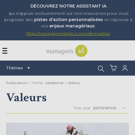
DÉCOUVREZ NOTRE ASSISTANT IA
qui s'appuie exclusivement sur nos ressources pour vous
proposer
des
pistes d'action personnalisées
en réponse à
vos
enjeux managériaux
.
https://managementplace.com/demos/mpr
AFFICHER OU MASQUER 
Rechercher :
Thèmes
Publications
> Thème :
Leadership
>
Valeurs
Valeurs
Trier par