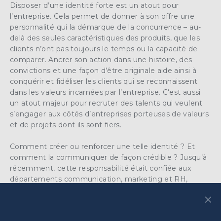
Disposer d’une
identité forte
est un atout pour
l’entreprise. Cela permet de donner à son
offre
une
personnalité qui la
démarque de la concurrence
– au-
delà des seules caractéristiques des produits, que les
clients n’ont pas toujours le temps ou la capacité de
comparer. Ancrer son action dans une histoire, des
convictions et une façon d’être originale aide ainsi à
conquérir et fidéliser les clients
qui se reconnaissent
dans les
valeurs
incarnées par l’entreprise. C‘est aussi
un atout majeur pour
recruter des talents
qui veulent
s’engager
aux côtés d’entreprises
porteuses de valeurs
et de projets
dont ils sont fiers.
Comment créer ou renforcer une telle
identité
? Et
comment la
communiquer
de façon crédible ? Jusqu’à
récemment, cette responsabilité était confiée aux
départements communication,
marketing
et
RH
,
chargés d’orchestrer les discours de la
marque
×
commerciale et employeur. Mais les réseaux sociaux
changent la donne. L’entreprise doit aussi tenir compte