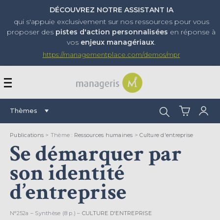
DÉCOUVREZ NOTRE ASSISTANT IA
qui s'appuie exclusivement sur nos ressources pour vous
proposer
des
pistes d'action personnalisées
en réponse à
vos
enjeux managériaux
.
https://managementplace.com/demos/mpr
AFFICHER OU MASQUER 
Rechercher :
Thèmes
Publications
> Thème :
Ressources humaines
>
Culture d'entreprise
Se démarquer par
son identité
d’entreprise
N°252a – Synthèse (8 p.) –
CULTURE D'ENTREPRISE