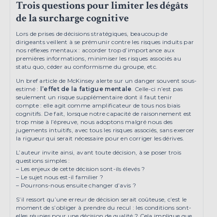
Trois questions pour limiter les dégâts
de la surcharge cognitive
Lors de prises de décisions stratégiques, beaucoup de
dirigeants veillent à se prémunir contre les risques induits par
nos réflexes mentaux : accorder trop d’importance aux
premières informations, minimiser les risques associés au
statu quo, céder au conformisme du groupe, etc.
Un bref article de McKinsey alerte sur un danger souvent sous-
estimé :
l’effet de la fatigue mentale
. Celle-ci n’est pas
seulement un risque supplémentaire dont il faut tenir
compte : elle agit comme amplificateur de tous nos biais
cognitifs. De fait, lorsque notre capacité de raisonnement est
trop mise à l’épreuve, nous adoptons malgré nous des
jugements intuitifs, avec tous les risques associés, sans exercer
la rigueur qui serait nécessaire pour en corriger les dérives.
L’auteur invite ainsi, avant toute décision, à se poser trois
questions simples :
– Les enjeux de cette décision sont-ils élevés ?
– Le sujet nous est-il familier ?
– Pourrons-nous ensuite changer d’avis ?
S’il ressort qu’une erreur de décision serait coûteuse, c’est le
moment de s’obliger à prendre du recul : les conditions sont-
elles réunies pour une décision de qualité ? Cela implique que