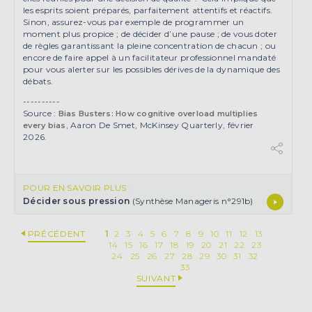
les esprits soient préparés, parfaitement attentifs et réactifs.
Sinon, assurez-vous par exemple de programmer un
moment plus propice ; de décider d’une pause ; de vous doter
de règles garantissant la pleine concentration de chacun ; ou
encore de faire appel à un facilitateur professionnel mandaté
pour vous alerter sur les possibles dérives de la dynamique des
débats.
----------
Source :
Bias Busters: How cognitive overload multiplies
, Aaron De Smet, McKinsey Quarterly, février
every bias
2026.
POUR EN SAVOIR PLUS :
Décider sous pression
(Synthèse Manageris n°291b)
PRÉCÉDENT
1
2
3
4
5
6
7
8
9
10
11
12
13
14
15
16
17
18
19
20
21
22
23
24
25
26
27
28
29
30
31
32
33
SUIVANT