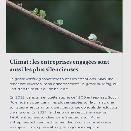
Climat : les entreprises engagées sont
aussi les plus silencieuses
Le
greenwashing
concentre toutes les attentions. Mais une
tendance inverse s'installe discrètement : le
greenhushing
, ou
l'art d’en faire plus qu'on ne le dit.
En 2022, dans une enquête auprès de 1 200 entreprises, South
Pole révélait que, parmi les plus engagées sur le climat, une
sur quatre ne communiquait pas sur ses objectifs de réduction
d'émissions. En 2024, le phénomène s'est généralisé : sur
1 400 entreprises sondées, dans 9 secteurs sur 14, les
entreprises réduisent activement leurs communications sur
les sujets climatiques – alors que la grande majorité