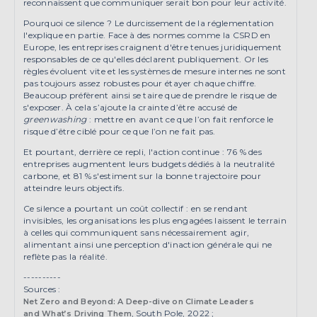
reconnaissent que communiquer serait bon pour leur activité.
Pourquoi ce silence ? Le durcissement de la réglementation
l'explique en partie. Face à des normes comme la CSRD en
Europe, les entreprises craignent d'être tenues juridiquement
responsables de ce qu'elles déclarent publiquement. Or les
règles évoluent vite et les systèmes de mesure internes ne sont
pas toujours assez robustes pour étayer chaque chiffre.
Beaucoup préfèrent ainsi se taire que de prendre le risque de
s'exposer. À cela s’ajoute la crainte d’être accusé de
greenwashing
: mettre en avant ce que l’on fait renforce le
risque d’être ciblé pour ce que l’on ne fait pas.
Et pourtant, derrière ce repli, l'action continue : 76 % des
entreprises augmentent leurs budgets dédiés à la neutralité
carbone, et 81 % s'estiment sur la bonne trajectoire pour
atteindre leurs objectifs.
Ce silence a pourtant un coût collectif : en se rendant
invisibles, les organisations les plus engagées laissent le terrain
à celles qui communiquent sans nécessairement agir,
alimentant ainsi une perception d'inaction générale qui ne
reflète pas la réalité.
----------
Sources :
Net Zero and Beyond: A Deep-dive on Climate Leaders
, South Pole, 2022 ;
and What’s Driving Them