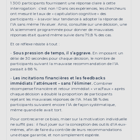
1 300 participants fournissent une réponse claire à cette
interrogation : c’est non ! Dans ces expériences, les chercheurs
ont mesuré le taux de « capitulation cognitive » des
participants – à savoir leur tendance à adopter la réponse de
l’IA sans même l’évaluer. Ainsi, consultée sur une décision, une
IA sciemment programmée pour donner de mauvaises
réponses était quand même suivie dans 79,8 % des cas.
Et ce réflexe résiste à tout :
-
Sous pression de temps, il s’aggrave.
En imposant un
délai de 30 secondes pour chaque décision, le nombre de
participants suivant la mauvaise recommandation de l’IA
passait à 88 %.
-
Les incitations financières et les feedbacks
immédiats l’atténuent – sans l’éliminer.
Combiner
récompense financière et retour immédiat « vrai/faux » après
chaque décision a doublé la proportion de participants
rejetant les mauvaises réponses de l’IA. Mais 58 % des
participants suivaient encore l’IA de façon systématique,
même quand elle avait tort.
Pour contrecarrer ce biais, miser sur la motivation individuelle
ne suffit pas : il faut jouer sur la conception des outils d’IA eux-
mêmes, afin de faire du contrôle de leurs recommandations
une étape garantie, et non simplement espérée.