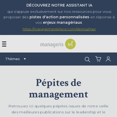
DÉCOUVREZ NOTRE ASSISTANT IA
qui s'appuie exclusivement sur nos ressources pour vous
proposer
des
pistes d'action personnalisées
en réponse à
vos
enjeux managériaux
.
https://managementplace.com/demos/mpr
AFFICHER OU MASQUER 
Rechercher :
Thèmes
Pépites de
management
Retrouvez ici quelques pépites issues de notre veille
des meilleures publications sur le leadership et le