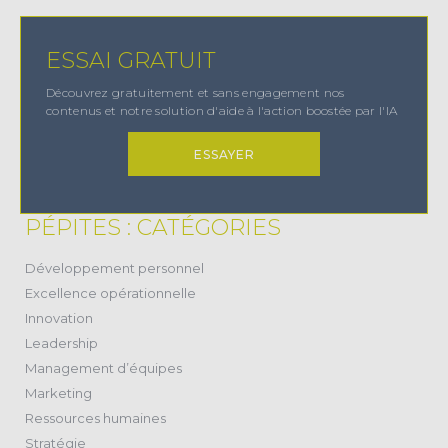
ESSAI GRATUIT
Découvrez gratuitement et sans engagement nos
contenus et notre solution d'aide à l'action boostée par l'IA
ESSAYER
PÉPITES : CATÉGORIES
(38)
Développement personnel
(11)
Excellence opérationnelle
(20)
Innovation
(17)
Leadership
(28)
Management d’équipes
(2)
Marketing
(24)
Ressources humaines
(22)
Stratégie