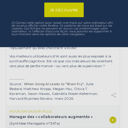
jongler entre plusieurs agents…. On observe en particulier
qu’au-delà de trois outils d’IA utilisés en simultané, la
JE DÉCOUVRE
productivité chute.
-
Créer des incitations pour utiliser l’IA aggrave le
(1) Cochez cette option pour laisser une trace sur votre ordinateur afin
problème.
En faisant de l’utilisation de l’IA un objectif de
de ne plus afficher cette fenêtre. Ce système de trace est basé sur les
performance – nombre de lignes de code générées par IA,
cookies. Ces fichiers ne peuvent en aucun cas endommager votre
ordinateur, ni l'affecter d'aucune façon, vous pourrez les supprimer à
nombre de tokens consommés, etc. –, les organisations
tout moment dans les options de votre navigateur.
incitent involontairement leurs équipes à multiplier la
supervision des outils. Ce qui produit exactement
l’épuisement qu’elles cherchent à éviter.
Vos meilleurs utilisateurs d’IA sont aussi les plus exposés à la
surchauffe cognitive. Est-ce que vos indicateurs les orientent
vers plus de performance – ou vers plus de supervision ?
----------
Source :
, Julie
When Using AI Leads to "Brain Fry"
Bedard, Matthew Kropp, Megan Hsu, Olivia T.
Karaman, Jason Hawes, Gabriella Rosen Kellerman,
Harvard Business Review, mars 2026.
POUR EN SAVOIR PLUS :
Manager des « collaborateurs augmentés »
(Synthèse Manageris n°347a)