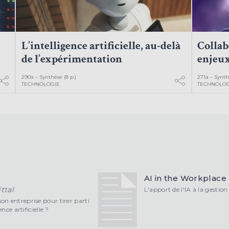
L’intelligence artificielle, au-delà
Collab
de l’expérimentation
enjeux
290a – Synthèse (8 p.)
271a – Synthè
TECHNOLOGIE
TECHNOLOG
AI in the Workplace
ttal
L'apport de l'IA à la gestio
n entreprise pour tirer parti
nce artificielle ?