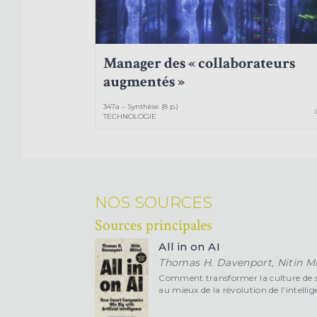
Manager des « collaborateurs
augmentés »
347a – Synthèse (8 p.)
TECHNOLOGIE
NOS SOURCES
Sources principales
All in on AI
Thomas H. Davenport, Nitin Mi
Comment transformer la culture de so
au mieux de la révolution de l'intellige