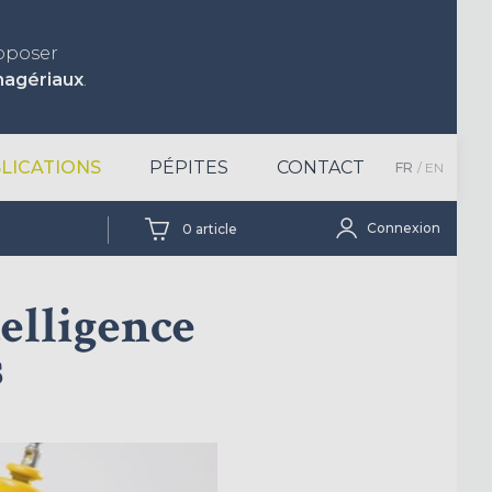
roposer
nagériaux
.
LICATIONS
PÉPITES
CONTACT
FR
EN
Connexion
0
article
telligence
s