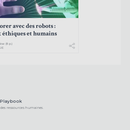
orer avec des robots :
 éthiques et humains
se (8 p.)
IE
 Playbook
n des ressources humaines.