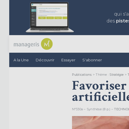
qui s'
des
piste
A la Une
Découvrir
Essayer
S'abonner
Publications
> Thème :
Stratégie
>
Favoriser 
artificiel
N°330a – Synthèse (8 p.) –
TECHNO