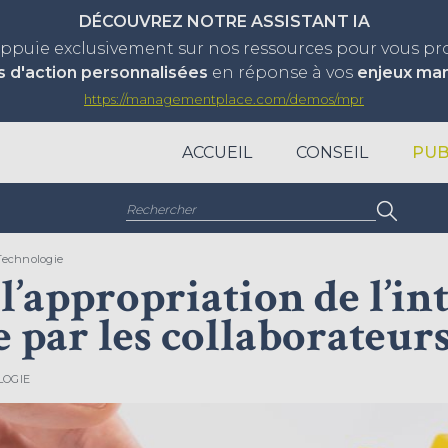
DÉCOUVREZ NOTRE ASSISTANT IA
appuie exclusivement sur nos ressources pour vous p
s d'action personnalisées
en réponse à vos
enjeux ma
https://managementplace.com/demos/mpr
ACCUEIL
CONSEIL
PUB
Rechercher :
Technologie
l’appropriation de l’in
le par les collaborateur
LOGIE