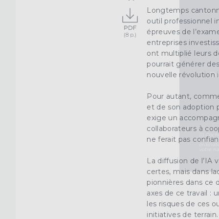
Longtemps cantonnée 
outil professionnel
épreuves de l’exame
entreprises investi
ont multiplié leurs
pourrait générer des
Dé
nouvelle révolution in
Pour autant, comme 
et de son adoption p
exige un accompagne
collaborateurs à coo
(1) Coch
ne ferait pas confian
Ce syst
ordinat
votre na
La diffusion de l’IA 
certes, mais dans l
pionnières dans ce 
axes de ce travail :
les risques de ces o
initiatives de terra