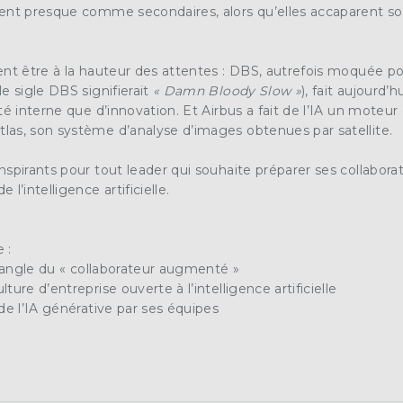
ent presque comme secondaires, alors qu’elles accaparent so
ent être à la hauteur des attentes : DBS, autrefois moquée po
e sigle DBS signifierait
« Damn Bloody Slow »
), fait aujourd’
té interne que d’innovation. Et Airbus a fait de l’IA un moteur
as, son système d’analyse d’images obtenues par satellite.
spirants pour tout leader qui souhaite préparer ses collaborate
l’intelligence artificielle.
 :
l’angle du « collaborateur augmenté »
ure d’entreprise ouverte à l’intelligence artificielle
de l’IA générative par ses équipes