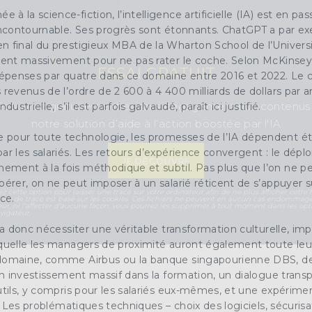
à la science-fiction, l’intelligence artificielle (IA) est en 
 incontournable. Ses progrès sont étonnants. ChatGPT a par ex
n final du prestigieux MBA de la Wharton School de l’Univers
ssent massivement pour ne pas rater le coche. Selon McKinsey,
ESSAI GRATUIT
 dépenses par quatre dans ce domaine entre 2016 et 2022. Le c
 revenus de l’ordre de 2 600 à 4 400 milliards de dollars par a
couvrez gratuitement et sans engagement nos contenus
dustrielle, s’il est parfois galvaudé, paraît ici justifié.
notre solution d’aide à l’action boostée par l'IA
pour toute technologie, les promesses de l’IA dépendent ét
ar les salariés. Les retours d’expérience convergent : le dépl
JE DÉCOUVRE
ment à la fois méthodique et subtil. Pas plus que l’on ne p
pérer, on ne peut imposer à un salarié réticent de s’appuyer su
ez cette option pour laisser une trace sur votre ordinateur afin de ne plus afficher cette f
ce.
ème de trace est basé sur les cookies. Ces fichiers ne peuvent en aucun cas endommage
eur, ni l'affecter d'aucune façon, vous pourrez les supprimer à tout moment dans les opt
vigateur.
va donc nécessiter une véritable transformation culturelle, imp
aquelle les managers de proximité auront également toute leu
domaine, comme Airbus ou la banque singapourienne DBS, des
 un investissement massif dans la formation, un dialogue transp
utils, y compris pour les salariés eux-mêmes, et une expérime
in. Les problématiques techniques – choix des logiciels, sécuri