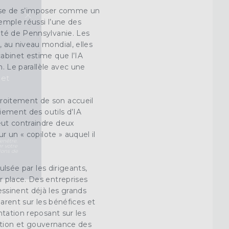
×
passe de s’imposer comme un
emple réussi l’une des
ité de Pennsylvanie. Les
 au niveau mondial, elles
abinet estime que l’IA
n. Le parallèle avec une
 et
roitement de son accueil
oiement des outils d’IA
eut contraindre deux
r un « copilote » auquel il
enêtre.
r votre
ions de
ulsée par les dirigeants,
r place. Des entreprises
sinent déjà les grands
arent sur les bénéfices et
ntation reposant sur les
sation et gouvernance des