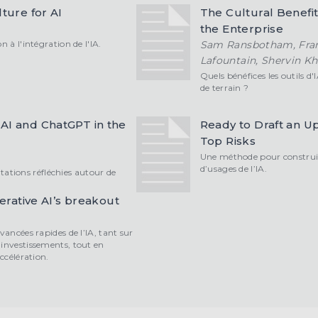
ture for AI
The Cultural Benefits 
the Enterprise
 à l'intégration de l'IA.
Sam Ransbotham, Franç
Lafountain, Shervin 
Quels bénéfices les outils d
de terrain ?
AI and ChatGPT in the
Ready to Draft an U
Top Risks
Une méthode pour construire
d’usages de l’IA.
tions réfléchies autour de
nerative AI’s breakout
vancées rapides de l’IA, tant sur
’investissements, tout en
ccélération.