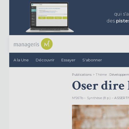
qui s'
des
piste
A la Une
Découvrir
Essayer
S'abonner
Publications
> Thème :
Développem
Oser dire 
N°267b – Synthèse (8 p.) –
ASSERTI