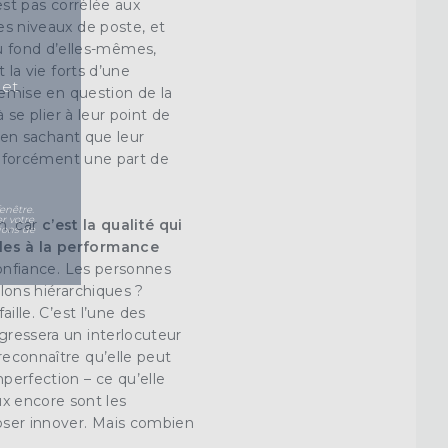
st pas corrélée aux
les niveaux de poste, et
u fond d’elles-mêmes,
 la vie forts d’une
 et
 remise en question de la
 se plier à leur point de
 en sachant que leur
 a forcément une part de
enêtre.
r votre
n, car
c’est la qualité qui
ions de
es à la performance
 confiance. Les personnes
elons hiérarchiques ?
aille. C’est l’une des
agressera un interlocuteur
reconnaître qu’elle peut
mperfection – ce qu’elle
x encore sont les
oser
innover
. Mais combien