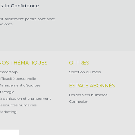
s to Confidence
ont facilement perdre confiance
volonté.
NOS THÉMATIQUES
OFFRES
eadership
Sélection du mois
fficacité personnelle
Management d'équipes
ESPACE ABONNÉS
tratégie
Les derniers numéros
rganisation et changement
Connexion
essources humaines
arketing
X