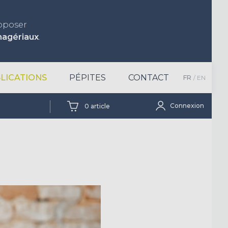
roposer
nagériaux
.
LICATIONS
PÉPITES
CONTACT
FR
EN
Connexion
0
article