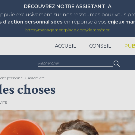
DÉCOUVREZ NOTRE ASSISTANT IA
appuie exclusivement sur nos ressources pour vous p
s d'action personnalisées
en réponse à vos
enjeux ma
https://managementplace.com/demos/mpr
ACCUEIL
CONSEIL
PUB
Rechercher :
ent personnel
>
Assertivité
les choses
VITÉ