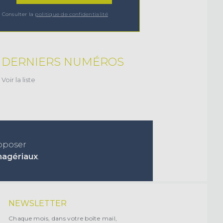
Consulter la
politique de confidentialité
DERNIERS NUMÉROS
Voir la liste
roposer
nagériaux
.
NEWSLETTER
Chaque mois, dans votre boîte mail,