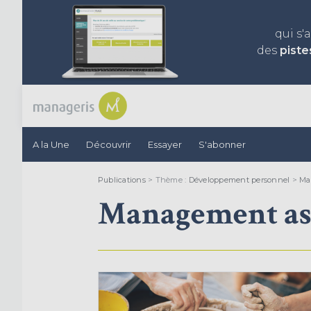
qui s'
des
piste
A la Une
Découvrir
Essayer
S'abonner
Publications
> Thème :
Développement personnel
>
Ma
Management as