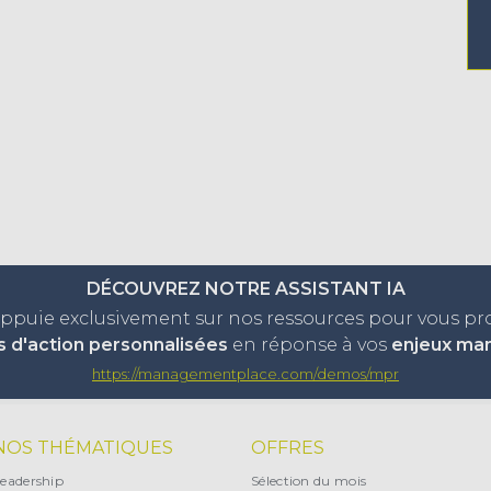
DÉCOUVREZ NOTRE ASSISTANT IA
appuie exclusivement sur nos ressources pour vous p
s d'action personnalisées
en réponse à vos
enjeux ma
https://managementplace.com/demos/mpr
NOS THÉMATIQUES
OFFRES
eadership
Sélection du mois