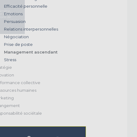
Efficacité personnelle
enêtre.
Emotions
r votre
ions de
Persuasion
Relations interpersonnelles
Négociation
Prise de poste
Management ascendant
Stress
atégie
ovation
formance collective
sources humaines
keting
angement
ponsabilité sociétale