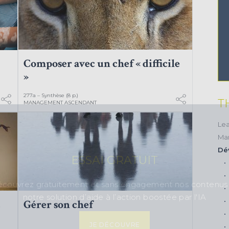
Composer avec un chef « difficile
»
277a – Synthèse (8 p.)
T
MANAGEMENT ASCENDANT
Lea
Ma
Dé
ESSAI GRATUIT
couvrez gratuitement et sans engagement nos contenus
notre solution d’aide à l’action boostée par l'IA
c
Gérer son chef
JE DÉCOUVRE