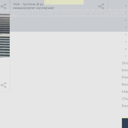
142b – Synthèse (8 p.)
MANAGEMENT ASCENDANT
ez cette option pour laisser une trace sur votre ordinateur afin de ne plus afficher cette f
ème de trace est basé sur les cookies. Ces fichiers ne peuvent en aucun cas endommage
eur, ni l'affecter d'aucune façon, vous pourrez les supprimer à tout moment dans les opt
vigateur.
Str
Inn
Per
Res
Mar
Ch
Res