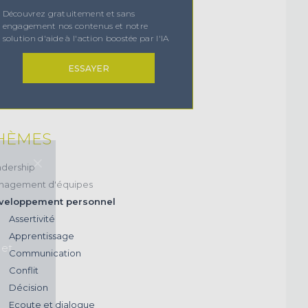
Découvrez gratuitement et sans
engagement nos contenus et notre
solution d'aide à l'action boostée par l'IA
ESSAYER
HÈMES
×
dership
nagement d'équipes
veloppement personnel
Assertivité
Apprentissage
 et
Communication
Conflit
Décision
Ecoute et dialogue