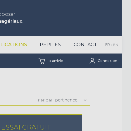
roposer
nagériaux
.
LICATIONS
PÉPITES
CONTACT
FR
EN
Connexion
0
article
Trier par
ESSAI GRATUIT