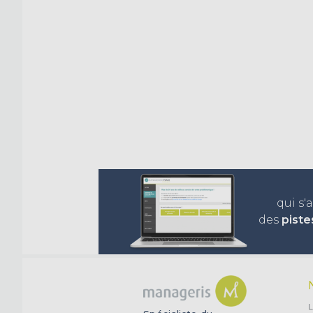
qui s'
des
piste
L