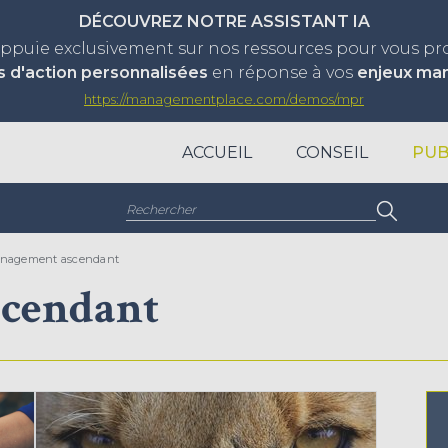
DÉCOUVREZ NOTRE ASSISTANT IA
appuie exclusivement sur nos ressources pour vous p
s d'action personnalisées
en réponse à vos
enjeux ma
https://managementplace.com/demos/mpr
ACCUEIL
CONSEIL
PUB
Rechercher :
nagement ascendant
cendant