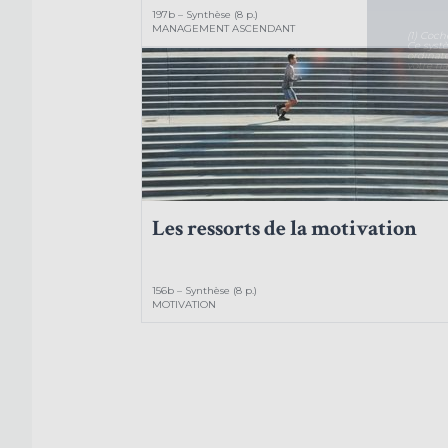
197b – Synthèse (8 p.)
MANAGEMENT ASCENDANT
(1) Coch
Ce syst
ordinat
votre na
Les ressorts de la motivation
156b – Synthèse (8 p.)
MOTIVATION