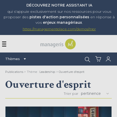
DÉCOUVREZ NOTRE ASSISTANT IA
qui s'appuie exclusivement sur nos ressources pour vous
proposer
des
pistes d'action personnalisées
en réponse à
vos
enjeux managériaux
.
https://managementplace.com/demos/mpr
AFFICHER OU MASQUER 
Rechercher :
Thèmes
Publications
> Thème :
Leadership
>
Ouverture d'esprit
Ouverture d'esprit
Trier par