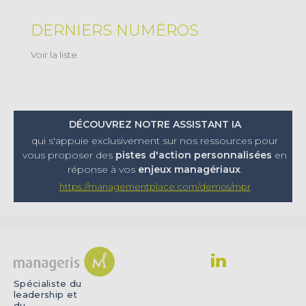
DERNIERS NUMÉROS
Voir la liste
DÉCOUVREZ NOTRE ASSISTANT IA
qui s'appuie exclusivement sur nos ressources pour
vous proposer
des
pistes d'action personnalisées
en
réponse à vos
enjeux managériaux
.
https://managementplace.com/demos/mpr
Spécialiste du
leadership et
du