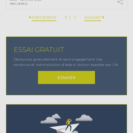
INFLUENCE
PRÉCÉDENT
1
2
3
SUIVANT
ESSAI GRATUIT
Découvrez gratuitement et sans engagement nos
contenus et notre solution d'aide à l'action boostée par l'IA
ESSAYER