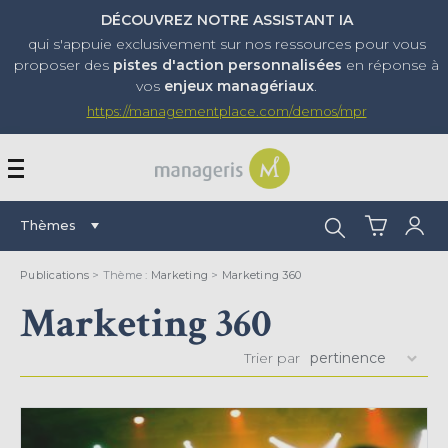
DÉCOUVREZ NOTRE ASSISTANT IA
qui s'appuie exclusivement sur nos ressources pour vous
proposer
des
pistes d'action personnalisées
en réponse à
vos
enjeux managériaux
.
https://managementplace.com/demos/mpr
AFFICHER OU MASQUER 
Rechercher :
Thèmes
Publications
> Thème :
Marketing
>
Marketing 360
Marketing 360
Trier par