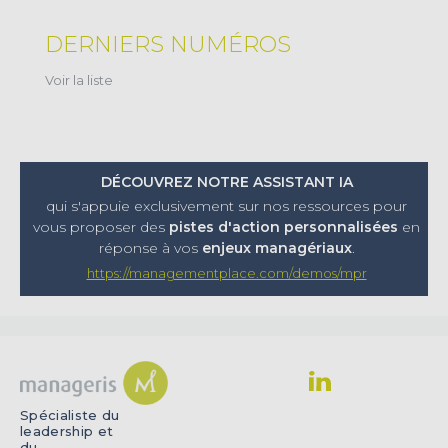
DERNIERS NUMÉROS
Voir la liste
DÉCOUVREZ NOTRE ASSISTANT IA
qui s'appuie exclusivement sur nos ressources pour
vous proposer
des
pistes d'action personnalisées
en
réponse à vos
enjeux managériaux
.
https://managementplace.com/demos/mpr
Spécialiste du
leadership et
du