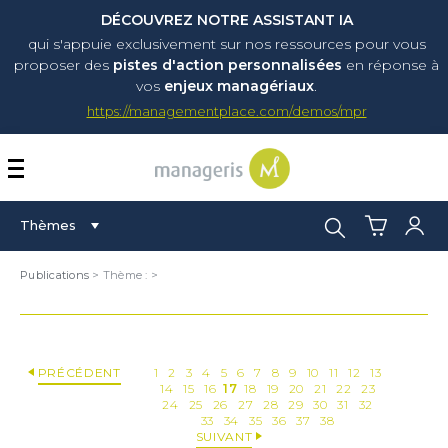
DÉCOUVREZ NOTRE ASSISTANT IA
qui s'appuie exclusivement sur nos ressources pour vous
proposer
des
pistes d'action personnalisées
en réponse à
vos
enjeux managériaux
.
https://managementplace.com/demos/mpr
AFFICHER OU MASQUER 
Rechercher :
Thèmes
Publications
> Thème :
>
PRÉCÉDENT
1
2
3
4
5
6
7
8
9
10
11
12
13
14
15
16
17
18
19
20
21
22
23
24
25
26
27
28
29
30
31
32
33
34
35
36
37
38
SUIVANT