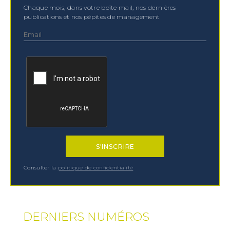
Chaque mois, dans votre boîte mail, nos dernières
JE DÉCOUVRE
publications et nos pépites de management
(1) Cochez cette option pour laisser une trace sur votre ordinateur afin
de ne plus afficher cette fenêtre. Ce système de trace est basé sur les
cookies. Ces fichiers ne peuvent en aucun cas endommager votre
ordinateur, ni l'affecter d'aucune façon, vous pourrez les supprimer à
tout moment dans les options de votre navigateur.
Consulter la
politique de confidentialité
DERNIERS NUMÉROS