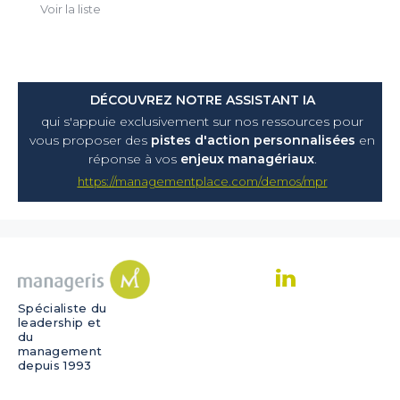
Voir la liste
DÉCOUVREZ NOTRE ASSISTANT IA
qui s'appuie exclusivement sur nos ressources pour
vous proposer
des
pistes d'action personnalisées
en
réponse à vos
enjeux managériaux
.
https://managementplace.com/demos/mpr
Spécialiste du
leadership et
du
management
depuis 1993