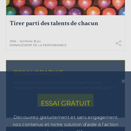
Tirer parti des talents de chacun
250a – Synthèse (8 p.)
MANAGEMENT DE LA PERFORMANCE
ESSAI GRATUIT
×
Découvrez gratuitement et sans engagement nos
contenus et notre solution d'aide à l'action boostée par l'IA
ESSAYER
ESSAI GRATUIT
Découvrez gratuitement et sans engagement
nos contenus et notre solution d’aide à l’action