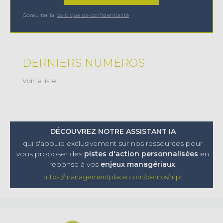
Consulter la
politique de confidentialité
DERNIERS NUMÉROS
Voir la liste
DÉCOUVREZ NOTRE ASSISTANT IA
qui s'appuie exclusivement sur nos ressources pour
vous proposer
des
pistes d'action personnalisées
en
réponse à vos
enjeux managériaux
.
https://managementplace.com/demos/mpr