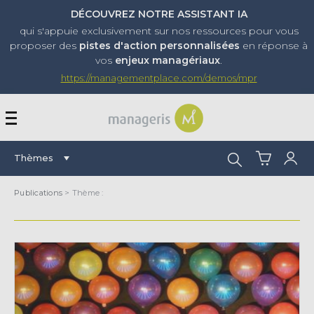
DÉCOUVREZ NOTRE ASSISTANT IA
qui s'appuie exclusivement sur nos ressources pour vous
proposer
des
pistes d'action personnalisées
en réponse à
vos
enjeux managériaux
.
https://managementplace.com/demos/mpr
AFFICHER OU MASQUER 
Rechercher :
Thèmes
Publications
> Thème :