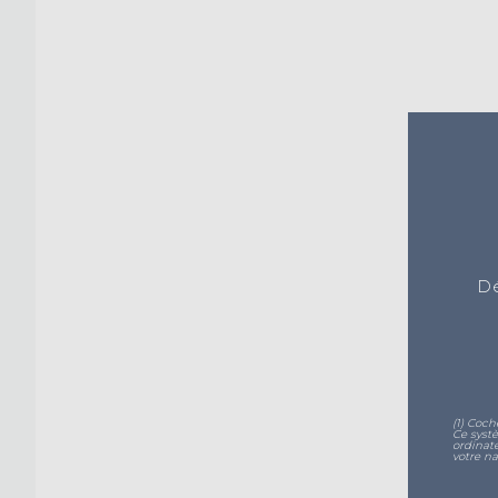
Dé
(1) Coch
Ce syst
ordinat
votre na