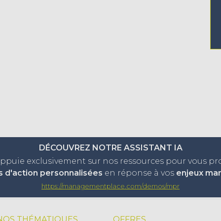
DÉCOUVREZ NOTRE ASSISTANT IA
appuie exclusivement sur nos ressources pour vous p
s d'action personnalisées
en réponse à vos
enjeux ma
https://managementplace.com/demos/mpr
NOS THÉMATIQUES
OFFRES