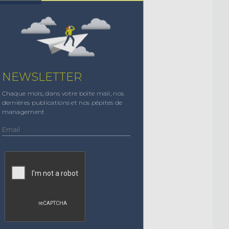
NEWSLETTER
Chaque mois, dans votre boîte mail, nos
dernières publications et nos pépites de
management