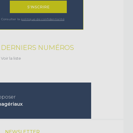
Consulter la
politique de confidentialité
DERNIERS NUMÉROS
Voir la liste
roposer
nagériaux
.
NEWSLETTER