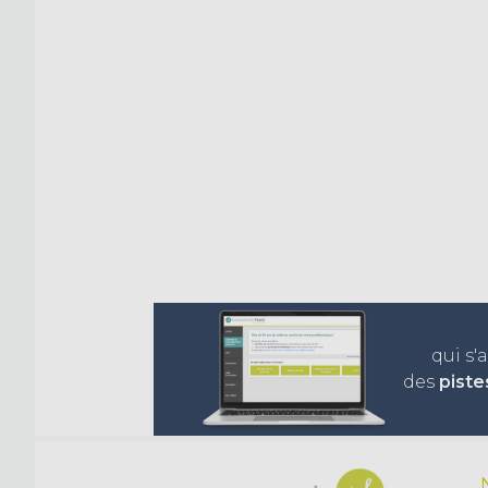
qui s'
des
piste