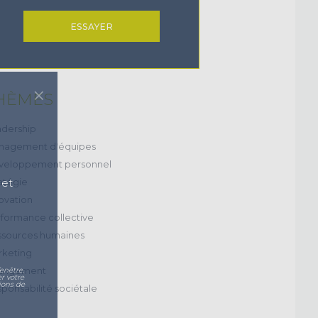
ESSAYER
×
HÈMES
dership
nagement d'équipes
veloppement personnel
atégie
 et
ovation
formance collective
sources humaines
keting
angement
enêtre.
r votre
ions de
ponsabilité sociétale