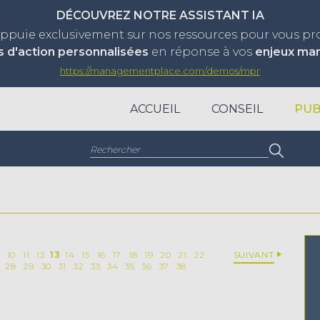
DÉCOUVREZ NOTRE ASSISTANT IA
appuie exclusivement sur nos ressources pour vous p
s d'action personnalisées
en réponse à vos
enjeux ma
https://managementplace.com/demos/mpr
ACCUEIL
CONSEIL
PUB
Rechercher :
9
10
11
12
13
14
15
16
17
18
19
20
21
22
SUIVANT
28
29
30
31
32
33
34
35
36
37
38