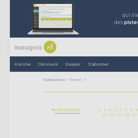
qui s'
des
piste
A la Une
Découvrir
Essayer
S'abonner
Publications
> Thème :
>
PRÉCÉDENT
1
2
3
4
5
6
7
8
23
24
25
26
27