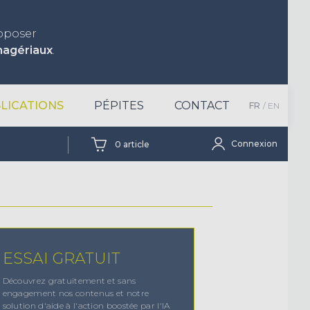
roposer
nagériaux
.
LICATIONS
PÉPITES
CONTACT
FR
EN
Connexion
0
article
ESSAI GRATUIT
Découvrez gratuitement et sans
engagement nos contenus et notre
solution d'aide à l'action boostée par l'IA