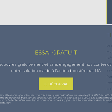
T
Lea
ESSAI GRATUIT
Ma
Dé
Str
couvrez gratuitement et sans engagement nos contenus
Inn
notre solution d’aide à l’action boostée par l'IA
Per
Res
JE DÉCOUVRE
Mar
Ch
ez cette option pour laisser une trace sur votre ordinateur afin de ne plus afficher cette f
ème de trace est basé sur les cookies. Ces fichiers ne peuvent en aucun cas endommage
eur, ni l'affecter d'aucune façon, vous pourrez les supprimer à tout moment dans les opt
Res
vigateur.