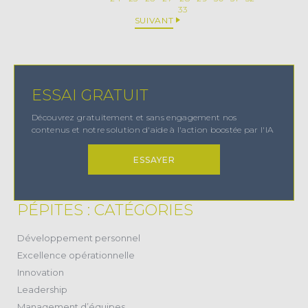
33
SUIVANT
ESSAI GRATUIT
Découvrez gratuitement et sans engagement nos
contenus et notre solution d'aide à l'action boostée par l'IA
ESSAYER
PÉPITES : CATÉGORIES
(38)
Développement personnel
(11)
Excellence opérationnelle
(20)
Innovation
(17)
Leadership
(28)
Management d’équipes