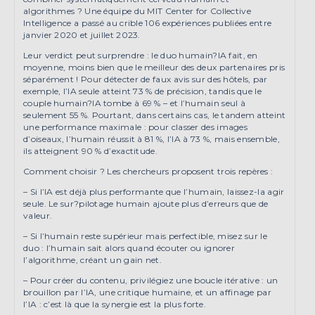
algorithmes ? Une équipe du MIT Center for Collective
Intelligence a passé au crible 106 expériences publiées entre
janvier 2020 et juillet 2023.
Leur verdict peut surprendre : le duo humain?IA fait, en
moyenne, moins bien que le meilleur des deux partenaires pris
séparément ! Pour détecter de faux avis sur des hôtels, par
exemple, l’IA seule atteint 73 % de précision, tandis que le
couple humain?IA tombe à 69 % – et l’humain seul à
seulement 55 %. Pourtant, dans certains cas, le tandem atteint
une performance maximale : pour classer des images
d’oiseaux, l’humain réussit à 81 %, l’IA à 73 %, mais ensemble,
ils atteignent 90 % d’exactitude.
Comment choisir ? Les chercheurs proposent trois repères :
– Si l’IA est déjà plus performante que l’humain, laissez-la agir
seule. Le sur?pilotage humain ajoute plus d’erreurs que de
valeur.
– Si l’humain reste supérieur mais perfectible, misez sur le
duo : l’humain sait alors quand écouter ou ignorer
l’algorithme, créant un gain net.
– Pour créer du contenu, privilégiez une boucle itérative : un
brouillon par l’IA, une critique humaine, et un affinage par
l’IA : c’est là que la synergie est la plus forte.