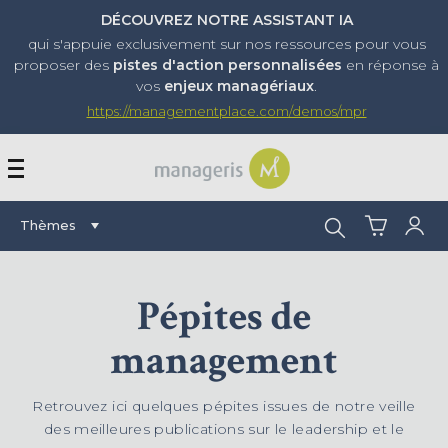
DÉCOUVREZ NOTRE ASSISTANT IA
qui s'appuie exclusivement sur nos ressources pour vous
proposer
des
pistes d'action personnalisées
en réponse à
vos
enjeux managériaux
.
https://managementplace.com/demos/mpr
AFFICHER OU MASQUER 
Rechercher :
Thèmes
Pépites de
management
Retrouvez ici quelques pépites issues de notre veille
des meilleures publications sur le leadership et le