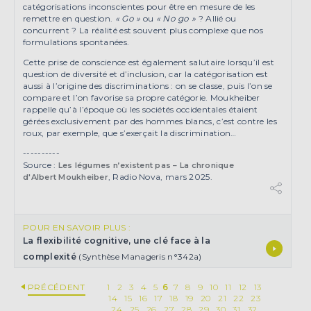
catégorisations inconscientes pour être en mesure de les
remettre en question.
« Go »
ou
« No go »
? Allié ou
concurrent ? La réalité est souvent plus complexe que nos
formulations spontanées.
Cette prise de conscience est également salutaire lorsqu’il est
question de diversité et d’inclusion, car la catégorisation est
aussi à l’origine des discriminations : on se classe, puis l’on se
compare et l’on favorise sa propre catégorie. Moukheiber
rappelle qu’à l’époque où les sociétés occidentales étaient
gérées exclusivement par des hommes blancs, c’est contre les
roux, par exemple, que s’exerçait la discrimination…
----------
Source :
Les légumes n’existent pas – La chronique
, Radio Nova, mars 2025.
d'Albert Moukheiber
POUR EN SAVOIR PLUS :
La flexibilité cognitive, une clé face à la
complexité
(Synthèse Manageris n°342a)
PRÉCÉDENT
1
2
3
4
5
6
7
8
9
10
11
12
13
14
15
16
17
18
19
20
21
22
23
24
25
26
27
28
29
30
31
32