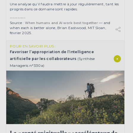
Une analyse qu’il faudra mettre à jour régulièrement, tant les
progrès dans ce domaine sont rapides.
----------
Source :
— and
When humans and AI work best together
when each is better alone, Brian Eastwood, MIT Sloan,
février 2025.
POUR EN SAVOIR PLUS :
Favoriser l’appropriation de l’intelligence
artificielle par les collaborateurs
(Synthèse
Manageris n°330a)