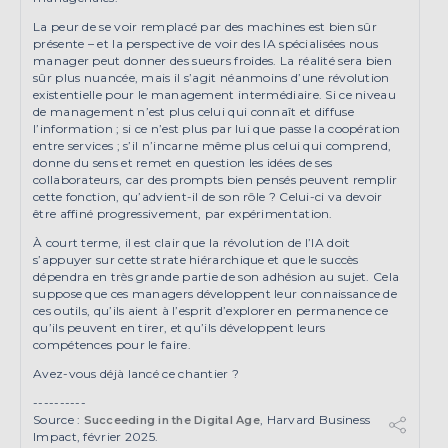
La peur de se voir remplacé par des machines est bien sûr
présente – et la perspective de voir des IA spécialisées nous
manager peut donner des sueurs froides. La réalité sera bien
sûr plus nuancée, mais il s’agit néanmoins d’une révolution
existentielle pour le management intermédiaire. Si ce niveau
de management n’est plus celui qui connaît et diffuse
l’information ; si ce n’est plus par lui que passe la coopération
entre services ; s’il n’incarne même plus celui qui comprend,
donne du sens et remet en question les idées de ses
collaborateurs, car des prompts bien pensés peuvent remplir
cette fonction, qu’advient-il de son rôle ? Celui-ci va devoir
être affiné progressivement, par expérimentation.
À court terme, il est clair que la révolution de l’IA doit
s’appuyer sur cette strate hiérarchique et que le succès
dépendra en très grande partie de son adhésion au sujet. Cela
suppose que ces managers développent leur connaissance de
ces outils, qu’ils aient à l’esprit d’explorer en permanence ce
qu’ils peuvent en tirer, et qu’ils développent leurs
compétences pour le faire.
Avez-vous déjà lancé ce chantier ?
----------
Source :
, Harvard Business
Succeeding in the Digital Age
Impact, février 2025.