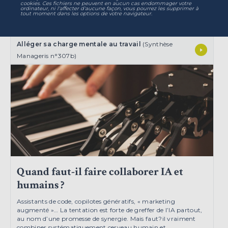
Melissa Swift, MIT Sloan Management Review, juin
cookies. Ces fichiers ne peuvent en aucun cas endommager votre
ordinateur, ni l'affecter d'aucune façon, vous pourrez les supprimer à
2025.
tout moment dans les options de votre navigateur.
POUR EN SAVOIR PLUS :
Alléger sa charge mentale au travail
(Synthèse
Manageris n°307b)
Quand faut-il faire collaborer IA et
humains ?
Assistants de code, copilotes génératifs, « marketing
augmenté »… La tentation est forte de greffer de l’IA partout,
au nom d’une promesse de synergie. Mais faut?il vraiment
combiner systématiquement cerveau humain et