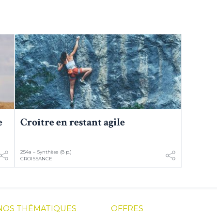
e
Croître en restant agile
254a – Synthèse (8 p.)
CROISSANCE
NOS THÉMATIQUES
OFFRES