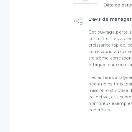
Date de parut
L'avis de manager
Cet ouvrage porte su
connaître. Les auteu
Dé
croissance
rapide, c
correspond aux crise
troisième correspon
attaquer
sur son ma
Les auteurs analysen
(1) Coch
Ce syst
néanmoins trois gran
ordinat
votre na
mission
distinctive 
collective, et accor
nombreux exemples d
concrètes.