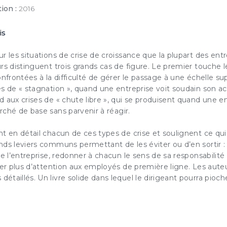
ion :
2016
is
ESSAI GRATUIT
r les situations de crise de
croissance
que la plupart des ent
rs distinguent trois grands cas de figure. Le premier touche 
couvrez gratuitement et sans engagement nos contenus
onfrontées à la difficulté de gérer le passage à une échelle s
notre solution d’aide à l’action boostée par l'IA
s de « stagnation », quand une entreprise voit soudain son act
d aux crises de « chute libre », qui se produisent quand une 
rché de base sans parvenir à
réagir
.
JE DÉCOUVRE
t en détail chacun de ces types de crise et soulignent ce qui l
ez cette option pour laisser une trace sur votre ordinateur afin de ne plus afficher cette f
ème de trace est basé sur les cookies. Ces fichiers ne peuvent en aucun cas endommage
ds leviers communs permettant de les éviter ou d’en sortir : r
eur, ni l'affecter d'aucune façon, vous pourrez les supprimer à tout moment dans les opt
vigateur.
de l’entreprise, redonner à chacun le sens de sa
responsabilité
der
plus d’attention aux employés de première ligne
. Les aute
étaillés. Un livre solide dans lequel le dirigeant pourra pio