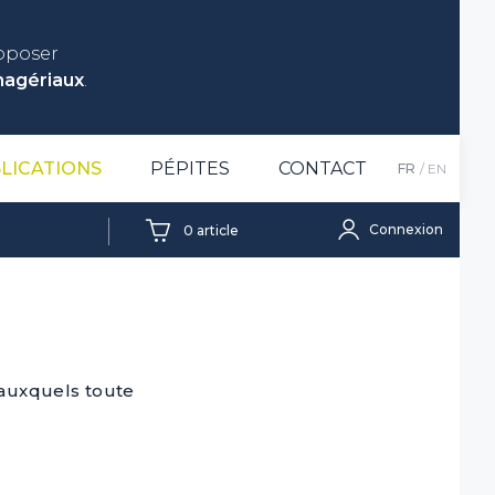
roposer
nagériaux
.
LICATIONS
PÉPITES
CONTACT
FR
EN
Connexion
0
article
 auxquels toute