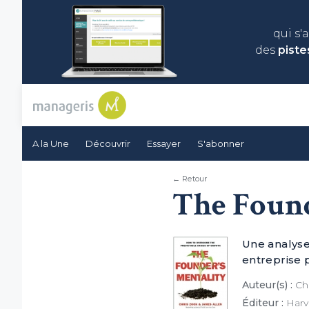
qui s'
des
piste
A la Une
Découvrir
Essayer
S'abonner
← Retour
The Found
Une analyse
entreprise 
Auteur(s) :
Chr
Éditeur :
Harv