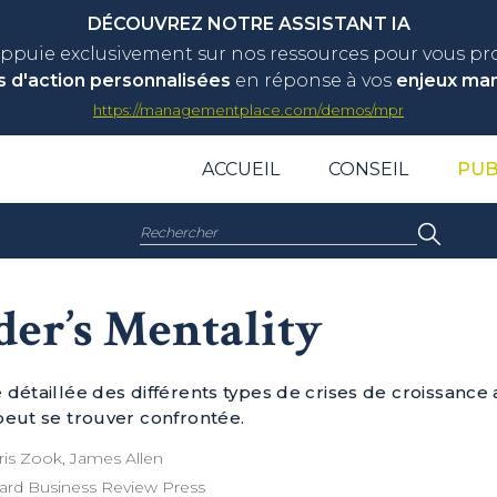
DÉCOUVREZ NOTRE ASSISTANT IA
appuie exclusivement sur nos ressources pour vous p
s d'action personnalisées
en réponse à vos
enjeux ma
https://managementplace.com/demos/mpr
ACCUEIL
CONSEIL
PUB
Rechercher :
er’s Mentality
 détaillée des différents types de crises de croissance
peut se trouver confrontée.
is Zook, James Allen
ard Business Review Press