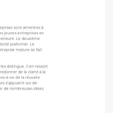
×
reprises sont amenées à
les jeunes entreprises en
 et
upérieure. Le deuxième
ivité plafonner. Le
entreprise mature
se fait
es distingue. Il en ressort
enêtre.
r votre
edonner de la clarté à la
ions de
vis-à-vis de la réussite
urs s’appuient sur de
cher de nombreuses idées