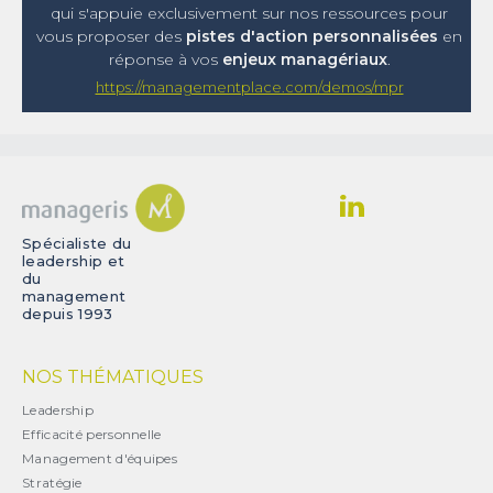
qui s'appuie exclusivement sur nos ressources pour
vous proposer
des
pistes d'action personnalisées
en
réponse à vos
enjeux managériaux
.
https://managementplace.com/demos/mpr
Spécialiste du
leadership et
du
management
depuis 1993
NOS THÉMATIQUES
Leadership
Efficacité personnelle
Management d'équipes
Stratégie