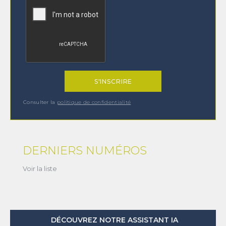
(1) Cochez cette option pour laisser une trace sur votre ordinateur afin
de ne plus afficher cette fenêtre. Ce système de trace est basé sur les
cookies. Ces fichiers ne peuvent en aucun cas endommager votre
ordinateur, ni l'affecter d'aucune façon, vous pourrez les supprimer à
tout moment dans les options de votre navigateur.
Consulter la
politique de confidentialité
DERNIERS NUMÉROS
Voir la liste
DÉCOUVREZ NOTRE ASSISTANT IA