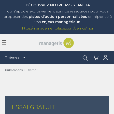
DÉCOUVREZ NOTRE ASSISTANT IA
qui s'appuie exclusivement sur nos ressources pour vous
proposer
des
pistes d'action personnalisées
en réponse à
vos
enjeux managériaux
.
https://managementplace.com/demos/mpr
AFFICHER OU MASQUER 
Rechercher :
Thèmes
Publications
> Thème :
ESSAI GRATUIT