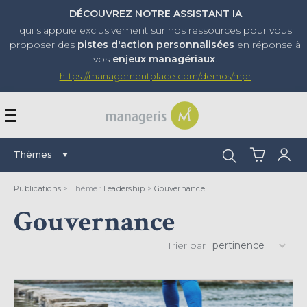
DÉCOUVREZ NOTRE ASSISTANT IA
qui s'appuie exclusivement sur nos ressources pour vous
proposer
des
pistes d'action personnalisées
en réponse à
vos
enjeux managériaux
.
https://managementplace.com/demos/mpr
AFFICHER OU MASQUER 
Rechercher :
Thèmes
Publications
> Thème :
Leadership
>
Gouvernance
Gouvernance
Trier par