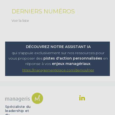
DERNIERS NUMÉROS
Voir la liste
DÉCOUVREZ NOTRE ASSISTANT IA
qui s'appuie exclusivement sur nos ressources pour
vous proposer
des
pistes d'action personnalisées
en
réponse à vos
enjeux managériaux
.
https://managementplace.com/demos/mpr
Spécialiste du
leadership et
du