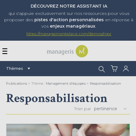
DÉCOUVREZ NOTRE ASSISTANT IA
qui s'appuie exclusivement sur nos ressources pour vous
proposer
des
pistes d'action personnalisées
en réponse à
vos
enjeux managériaux
.
https://managementplace.com/demos/mpr
AFFICHER OU MASQUER 
Rechercher :
Thèmes
Publications
> Thème :
Management d'équipes
>
Responsabilisation
Responsabilisation
Trier par