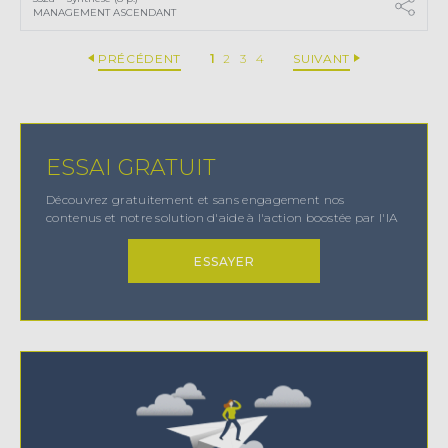
MANAGEMENT ASCENDANT
PRÉCÉDENT
1
2
3
4
SUIVANT
ESSAI GRATUIT
Découvrez gratuitement et sans engagement nos
contenus et notre solution d'aide à l'action boostée par l'IA
ESSAYER