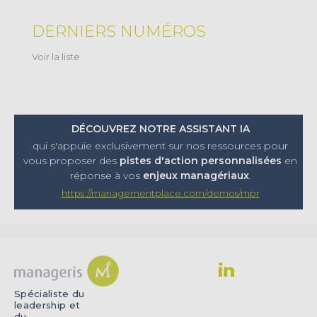
DERNIERS NUMÉROS
Voir la liste
DÉCOUVREZ NOTRE ASSISTANT IA
qui s'appuie exclusivement sur nos ressources pour
vous proposer
des
pistes d'action personnalisées
en
réponse à vos
enjeux managériaux
.
https://managementplace.com/demos/mpr
Spécialiste du
leadership et
du