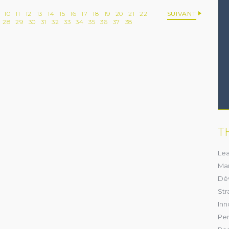
10
11
12
13
14
15
16
17
18
19
20
21
22
SUIVANT
28
29
30
31
32
33
34
35
36
37
38
T
ESSAI GRATUIT
Lea
couvrez gratuitement et sans engagement nos contenus
Ma
notre solution d’aide à l’action boostée par l'IA
Dé
Str
JE DÉCOUVRE
Inn
Per
ez cette option pour laisser une trace sur votre ordinateur afin de ne plus afficher cette f
ème de trace est basé sur les cookies. Ces fichiers ne peuvent en aucun cas endommage