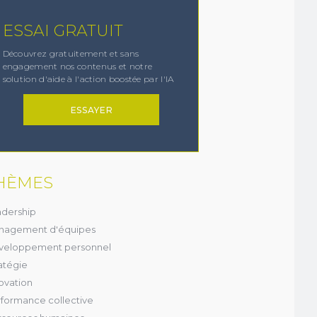
ESSAI GRATUIT
Découvrez gratuitement et sans
engagement nos contenus et notre
solution d'aide à l'action boostée par l'IA
ESSAYER
×
HÈMES
dership
 et
nagement d'équipes
veloppement personnel
atégie
ovation
formance collective
enêtre.
r votre