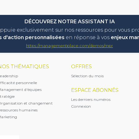
DÉCOUVREZ NOTRE ASSISTANT IA
appuie exclusivement sur nos ressources pour vous p
s d'action personnalisées
en réponse à vos
enjeux ma
https://managementplace.com/demos/mpr
NOS THÉMATIQUES
OFFRES
eadership
Sélection du mois
fficacité personnelle
Management d'équipes
ESPACE ABONNÉS
tratégie
Les derniers numéros
rganisation et changement
Connexion
essources humaines
arketing