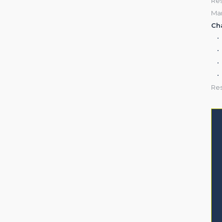
Res
eur, ni l'affecter d'aucune façon, vous pourrez les supprimer à tout moment dans les opt
vigateur.
Mar
Ch
Res