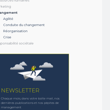
sources humaines
ions de
keting
angement
Agilité
Conduite du changement
Réorganisation
Crise
ponsabilité sociétale
NEWSLETTER
Chaque mois, dans votre boîte mail, nos
dernières publications et nos pépites de
management