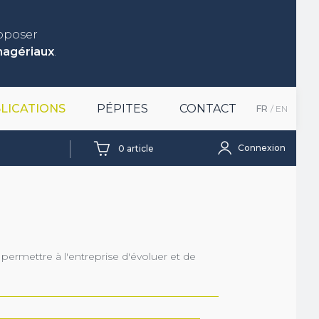
roposer
nagériaux
.
LICATIONS
PÉPITES
CONTACT
FR
EN
Connexion
0
article
permettre à l'entreprise d'évoluer et de