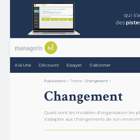
qui s'
des
piste
A la Une
Découvrir
Essayer
S'abonner
Publications
> Thème :
Changement
>
Changement
Quels sont les modèles d'organisation les pl
s'adapter aux changements de son enviro