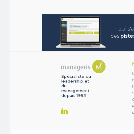
qui s'
des
piste
L
Spécialiste du
E
leadership et
du
management
S
depuis 1993
O
R
M