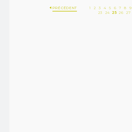
PRÉCÉDENT
1
2
3
4
5
6
7
8
9
23
24
25
26
27
Dé
(1) Coch
Ce syst