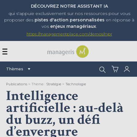
DÉCOUVREZ NOTRE ASSISTANT IA
qui s'appuie exclusivement sur nos ressources pour vous
proposer
des
pistes d'action personnalisées
en réponse à
vos
enjeux managériaux
.
https://managementplace.com/demos/mpr
AFFICHER OU MASQUER 
Rechercher :
Thèmes
Publications
> Thème :
Stratégie
>
Technologie
Intelligence
artificielle : au-delà
du buzz, un défi
d’envergure