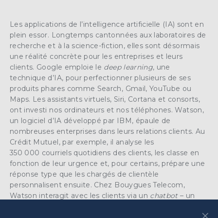
Les
applications de l’intelligence artificielle
(IA) sont en
plein essor. Longtemps cantonnées aux laboratoires de
recherche et à la science-fiction, elles sont désormais
une réalité concrète pour les entreprises et leurs
clients. Google emploie le
deep learning
, une
technique d’IA, pour perfectionner plusieurs de ses
produits phares comme Search, Gmail, YouTube ou
Maps. Les assistants virtuels, Siri, Cortana et consorts,
ont investi nos ordinateurs et nos téléphones. Watson,
un logiciel d’IA développé par IBM, épaule de
nombreuses enterprises dans leurs
relations clients
. Au
Crédit Mutuel, par exemple, il analyse les
350 000 courriels quotidiens des clients, les classe en
fonction de leur urgence et, pour certains, prépare une
réponse type que les chargés de clientèle
personnalisent ensuite. Chez Bouygues Telecom,
Watson
interagit avec les clients
via un
chatbot
– un
robot logiciel pouvant dialoguer avec un individu par le
×
biais de conversations automatisées, en langage