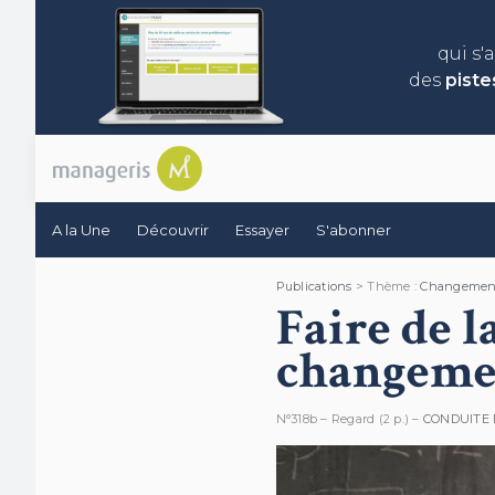
qui s'
des
piste
A la Une
Découvrir
Essayer
S'abonner
Publications
> Thème :
Changemen
Faire de l
changeme
N°318b – Regard (2 p.) –
CONDUITE