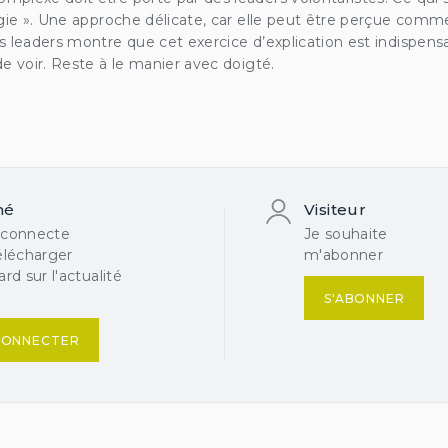
gie ». Une approche délicate, car elle peut être perçue comme i
s leaders montre que cet exercice d’explication est indispen
e voir. Reste à le manier avec doigté.
né
Visiteur
 connecte
Je souhaite
élécharger
m'abonner
rd sur l'actualité
S'ABONNER
CONNECTER