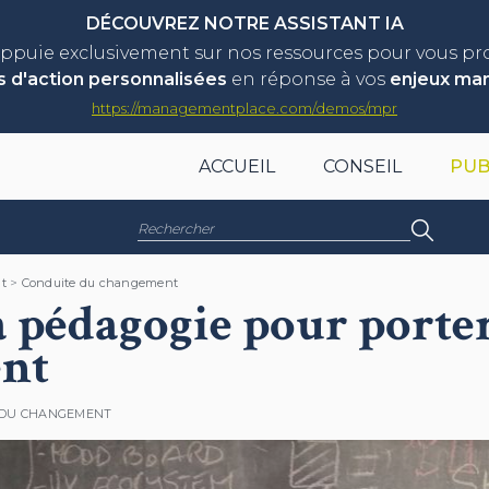
DÉCOUVREZ NOTRE ASSISTANT IA
appuie exclusivement sur nos ressources pour vous p
s d'action personnalisées
en réponse à vos
enjeux ma
https://managementplace.com/demos/mpr
ACCUEIL
CONSEIL
PUB
Rechercher :
t
>
Conduite du changement
a pédagogie pour porter
nt
 DU CHANGEMENT