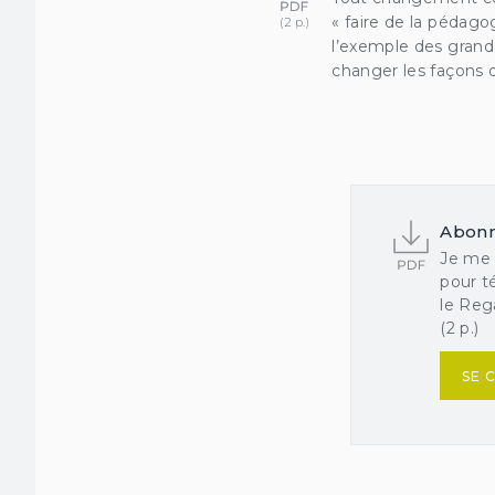
« faire de la pédago
l’exemple des grand
changer les façons d
Abon
Je me
pour t
le Rega
(2 p.)
SE 