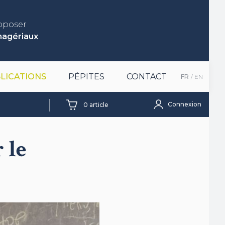
roposer
nagériaux
.
LICATIONS
PÉPITES
CONTACT
FR
EN
Connexion
0
article
 le