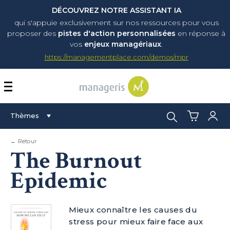
DÉCOUVREZ NOTRE ASSISTANT IA
qui s'appuie exclusivement sur nos ressources pour vous
proposer
des
pistes d'action personnalisées
en réponse à
vos
enjeux managériaux
.
https://managementplace.com/demos/mpr
AFFICHER OU MASQUER 
Rechercher :
Thèmes
← Retour
The Burnout
Epidemic
Mieux connaître les causes du
stress pour mieux faire face aux