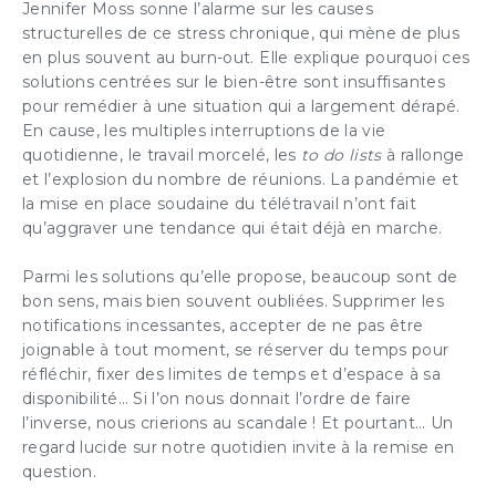
Jennifer Moss sonne l’alarme sur les causes
nos contenus et notre solution d’aide à l’action
structurelles de ce stress chronique, qui mène de plus
boostée par l'IA
en plus souvent au burn-out. Elle explique pourquoi ces
solutions centrées sur le bien-être sont insuffisantes
JE DÉCOUVRE
pour remédier à une situation qui a largement dérapé.
En cause, les multiples interruptions de la vie
(1) Cochez cette option pour laisser une trace sur votre ordinateur afin
quotidienne, le travail morcelé, les
to do lists
à rallonge
de ne plus afficher cette fenêtre. Ce système de trace est basé sur les
cookies. Ces fichiers ne peuvent en aucun cas endommager votre
et l’explosion du nombre de réunions. La pandémie et
ordinateur, ni l'affecter d'aucune façon, vous pourrez les supprimer à
tout moment dans les options de votre navigateur.
la mise en place soudaine du télétravail n’ont fait
qu’aggraver une tendance qui était déjà en marche.
Parmi les solutions qu’elle propose, beaucoup sont de
bon sens, mais bien souvent oubliées. Supprimer les
notifications incessantes, accepter de ne pas être
joignable à tout moment, se réserver du temps pour
réfléchir, fixer des limites de temps et d’espace à sa
disponibilité… Si l’on nous donnait l’ordre de faire
l’inverse, nous crierions au scandale ! Et pourtant… Un
regard lucide sur notre quotidien invite à la remise en
question.