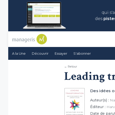
qui s'
des
piste
A la Une
Découvrir
Essayer
S'abonner
← Retour
Leading t
Des idées o
Auteur(s) :
Nat
Éditeur :
Harv
Date de parut