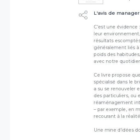
L'avis de manager
C’est une évidence 
leur environnement, 
résultats escomptés
généralement liés à
Dé
poids des habitudes, 
avec notre quotidi
Ce livre propose que
spécialisé dans le br
(1) Coch
a su
se renouveler 
Ce syst
ordinat
des particuliers, ou
votre na
réaménagement inté
– par exemple, en mo
recourant à la réalit
Une mine d’idées do