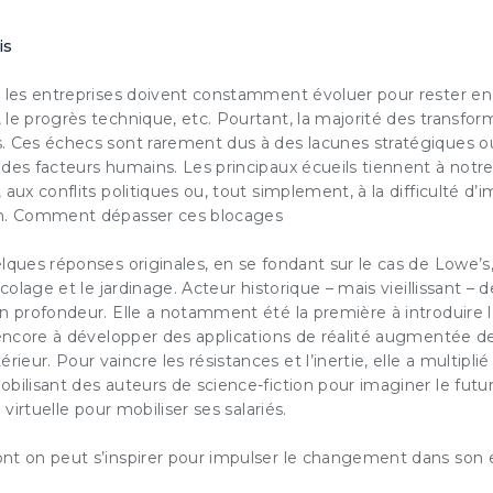
is
: les entreprises doivent constamment
évoluer
pour rester en
ESSAI GRATUIT
le progrès technique, etc. Pourtant, la majorité des
transfor
. Ces échecs sont rarement dus à des lacunes stratégiques ou
 des facteurs humains. Les principaux écueils tiennent à not
couvrez gratuitement et sans engagement nos contenus
aux conflits politiques ou, tout simplement, à la difficulté
d’i
notre solution d’aide à l’action boostée par l'IA
en. Comment dépasser ces blocages
JE DÉCOUVRE
lques réponses originales, en se fondant sur le cas de Lowe’s,
icolage et le jardinage. Acteur historique – mais vieillissant – 
ez cette option pour laisser une trace sur votre ordinateur afin de ne plus afficher cette f
en profondeur
. Elle a notamment été la première à introduire
ème de trace est basé sur les cookies. Ces fichiers ne peuvent en aucun cas endommage
eur, ni l'affecter d'aucune façon, vous pourrez les supprimer à tout moment dans les opt
 encore à développer des applications de réalité augmentée de
vigateur.
rieur. Pour vaincre les
résistances
et l’inertie, elle a multipli
bilisant des auteurs de science-fiction pour imaginer le futur
é virtuelle pour
mobiliser ses salariés
.
nt on peut s’inspirer pour
impulser le changement dans son e