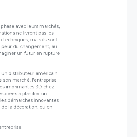
×
 phase avec leurs marchés,
mations
ne livrent pas les
 techniques, mais ils sont
re peur du changement, au
 et
maginer un futur
en rupture
 un distributeur américain
de son marché, l’entreprise
enêtre.
 les imprimantes 3D chez
r votre
ions de
stinées à planifier un
é les
démarches innovantes
 de la décoration, ou en
ntreprise
.