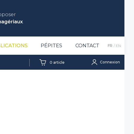
roposer
nagériaux
.
LICATIONS
PÉPITES
CONTACT
FR
EN
Connexion
0
article