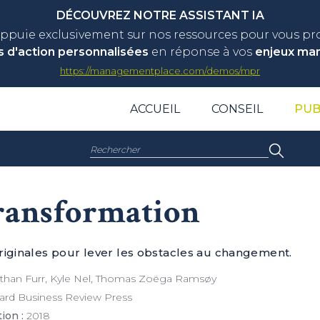
DÉCOUVREZ NOTRE ASSISTANT IA
appuie exclusivement sur nos ressources pour vous p
s d'action personnalisées
en réponse à vos
enjeux ma
https://managementplace.com/demos/mpr
ACCUEIL
CONSEIL
PUB
Rechercher :
ransformation
riginales pour lever les obstacles au changement.
han Furr, Kyle Nel, Thomas Zoëga Ramsøy
ard Business Review Press
ion :
2018