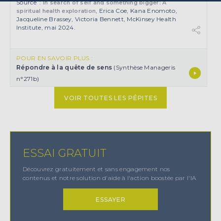
Source :
In search of self and something bigger: A
, Erica Coe, Kana Enomoto,
spiritual health
explo
ration
Jacqueline Brassey, Victoria Bennett, McKinsey Health
Institute, mai 2024.
POUR EN SAVOIR PLUS :
Répondre à la quête de sens
(Synthèse Manageris
n°271b)
VOIR TOUTES LES PÉPITES
ESSAI GRATUIT
Découvrez gratuitement et sans engagement nos
contenus et notre solution d'aide à l'action boostée par l'IA
ESSAYER