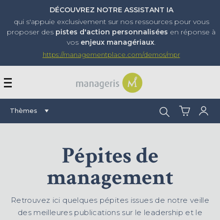
DÉCOUVREZ NOTRE ASSISTANT IA
qui s'appuie exclusivement sur nos ressources pour vous
proposer
des
pistes d'action personnalisées
en réponse à
vos
enjeux managériaux
.
https://managementplace.com/demos/mpr
AFFICHER OU MASQUER 
Rechercher :
Thèmes
Pépites de
management
Retrouvez ici quelques pépites issues de notre veille
des meilleures publications sur le leadership et le