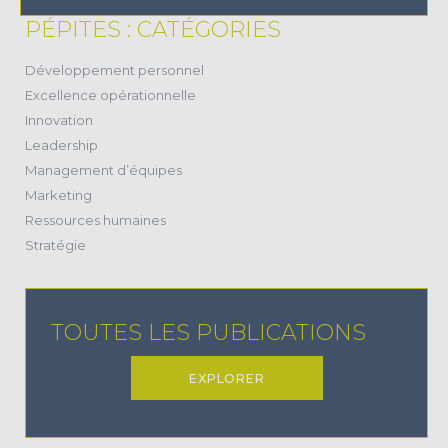
PÉPITES : CATÉGORIES
(38)
Développement personnel
(11)
Excellence opérationnelle
(20)
Innovation
(17)
Leadership
(28)
Management d’équipes
(2)
Marketing
(24)
Ressources humaines
(22)
Stratégie
TOUTES LES PUBLICATIONS
EXPLORER