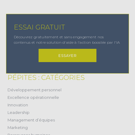
ESSAI GRATUIT
Découvrez gratuitement et sans engagement nos
contenus et notre solution d'aide à l'action boostée par l'IA
ESSAYER
PÉPITES : CATÉGORIES
(38)
Développement personnel
(11)
Excellence opérationnelle
(20)
Innovation
(17)
Leadership
(28)
Management d’équipes
(2)
Marketing
(24)
Ressources humaines