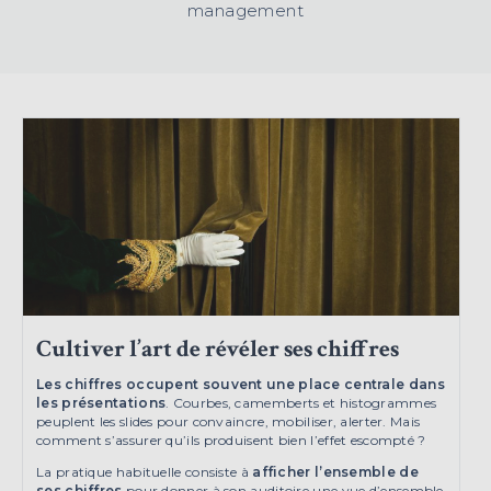
management
Cultiver l’art de révéler ses chiffres
Les chiffres occupent souvent une place centrale dans
les présentations
. Courbes, camemberts et histogrammes
peuplent les slides pour convaincre, mobiliser, alerter. Mais
comment s’assurer qu’ils produisent bien l’effet escompté ?
La pratique habituelle consiste à
afficher l’ensemble de
ses chiffres
pour donner à son auditoire une vue d’ensemble