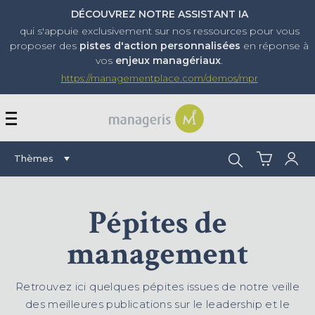
DÉCOUVREZ NOTRE ASSISTANT IA
qui s'appuie exclusivement sur nos ressources pour vous
proposer
des
pistes d'action personnalisées
en réponse à
vos
enjeux managériaux
.
https://managementplace.com/demos/mpr
AFFICHER OU MASQUER 
Rechercher :
Thèmes
Pépites de
management
Retrouvez ici quelques pépites issues de notre veille
des meilleures publications sur le leadership et le