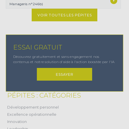
Manageris n°246b)
VOIR TOUTES LES PÉPITES
ESSAI GRATUIT
Découvrez gratuitement et sans engagement nos
contenus et notre solution d'aide à l'action boostée par l'IA
ESSAYER
PÉPITES : CATÉGORIES
(38)
Développement personnel
(11)
Excellence opérationnelle
(20)
Innovation
(17)
Leadership