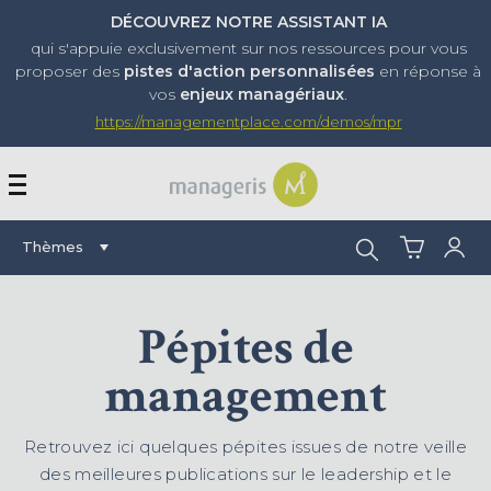
DÉCOUVREZ NOTRE ASSISTANT IA
qui s'appuie exclusivement sur nos ressources pour vous
proposer
des
pistes d'action personnalisées
en réponse à
vos
enjeux managériaux
.
https://managementplace.com/demos/mpr
AFFICHER OU MASQUER 
Rechercher :
Thèmes
Pépites de
management
Retrouvez ici quelques pépites issues de notre veille
des meilleures publications sur le leadership et le