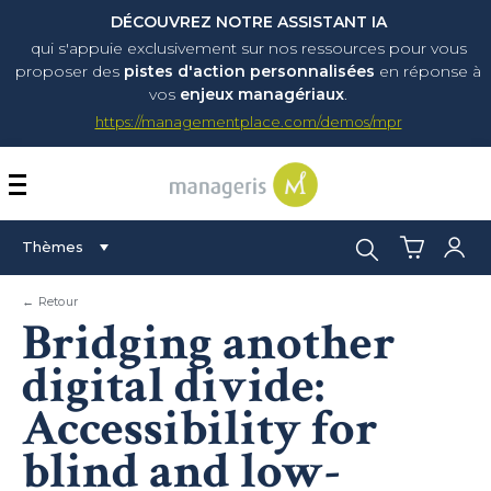
DÉCOUVREZ NOTRE ASSISTANT IA
qui s'appuie exclusivement sur nos ressources pour vous
proposer
des
pistes d'action personnalisées
en réponse à
vos
enjeux managériaux
.
https://managementplace.com/demos/mpr
AFFICHER OU MASQUER 
Rechercher :
Thèmes
← Retour
Bridging another
digital divide:
Accessibility for
blind and low-