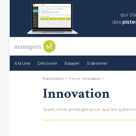
qui s'
des
piste
A la Une
Découvrir
Essayer
S'abonner
Publications
> Thème :
Innovation
>
Innovation
Quels choix privilégier pour que les systè