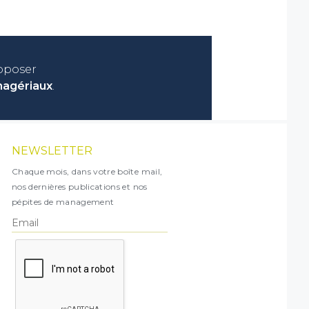
roposer
nagériaux
.
NEWSLETTER
Chaque mois, dans votre boîte mail,
nos dernières publications et nos
pépites de management