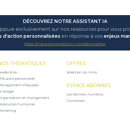
DÉCOUVREZ NOTRE ASSISTANT IA
appuie exclusivement sur nos ressources pour vous p
s d'action personnalisées
en réponse à vos
enjeux ma
https://managementplace.com/demos/mpr
NOS THÉMATIQUES
OFFRES
eadership
Sélection du mois
fficacité personnelle
Management d'équipes
ESPACE ABONNÉS
tratégie
Les derniers numéros
rganisation et changement
Connexion
essources humaines
arketing