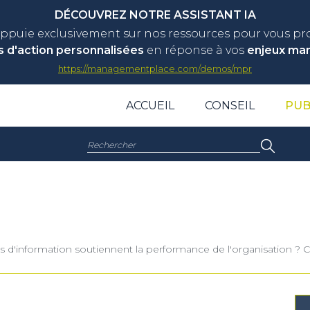
DÉCOUVREZ NOTRE ASSISTANT IA
appuie exclusivement sur nos ressources pour vous p
s d'action personnalisées
en réponse à vos
enjeux ma
https://managementplace.com/demos/mpr
ACCUEIL
CONSEIL
PUB
Rechercher :
mes d'information soutiennent la performance de l'organisation