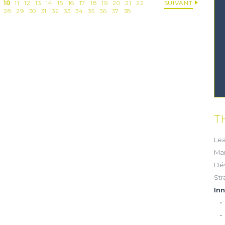
9
10
11
12
13
14
15
16
17
18
19
20
21
22
SUIVANT
28
29
30
31
32
33
34
35
36
37
38
T
ESSAI GRATUIT
Lea
Ma
couvrez gratuitement et sans engagement nos contenus
Dé
notre solution d’aide à l’action boostée par l'IA
Str
In
JE DÉCOUVRE
ez cette option pour laisser une trace sur votre ordinateur afin de ne plus afficher cette f
ème de trace est basé sur les cookies. Ces fichiers ne peuvent en aucun cas endommage