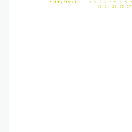
PRÉCÉDENT
1
2
3
4
5
6
7
8
23
24
25
26
27
Dé
(1) Coch
Ce syst