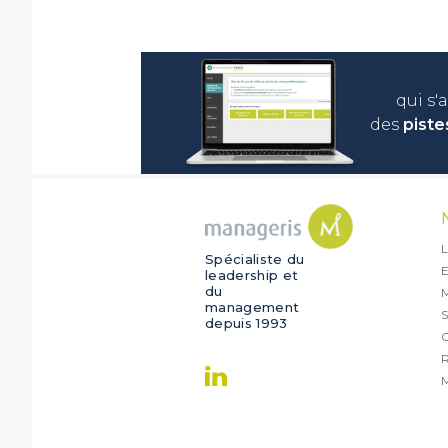
qui s'
des
piste
L
Spécialiste du
E
leadership et
du
management
S
depuis 1993
O
R
M