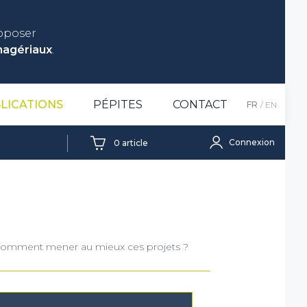
roposer
nagériaux
.
LICATIONS
PÉPITES
CONTACT
FR
EN
Connexion
0
article
 ? Comment mener au mieux ces projets ?