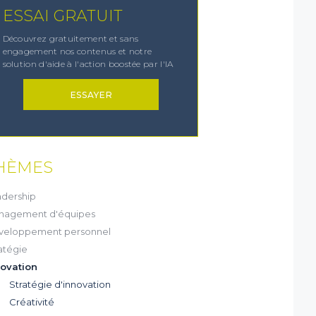
ESSAI GRATUIT
Découvrez gratuitement et sans
engagement nos contenus et notre
solution d'aide à l'action boostée par l'IA
ESSAYER
×
HÈMES
dership
nagement d'équipes
 et
veloppement personnel
atégie
novation
Stratégie d'innovation
Créativité
enêtre.
r votre