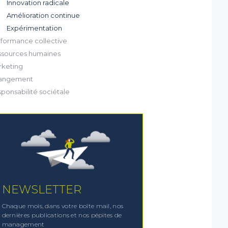
Innovation radicale
ions de
Amélioration continue
Expérimentation
formance collective
sources humaines
keting
angement
ponsabilité sociétale
NEWSLETTER
Chaque mois, dans votre boîte mail, nos
dernières publications et nos pépites de
management