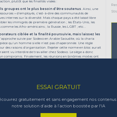
ction, plutôt que les finalités visées :
Res
ls groupes ont le plus besoin d’être soutenus
. Ainsi, une
Str
-ressources » d’employés, c’est-à-dire des communautés de
es internes sur la diversité. Mais chaque pays a été laissé libre
cibler les immigrés de première génération ; les États-Unis, les
comme les Afro-américains ; la Russie, les LGBT ; etc...
orateurs ciblée et la finalité poursuivie, mais laissez les
 l’approche suivie par Sodexo en Arabie Saoudite, où la charia
 pièce qu’un homme si elle n’est pas chaperonnée. Une règle
our des raisons d’organisation. Rejeter cette norme en bloc aurait
aient vu interdire de travailler chez Sodexo. Le siège a donc
un compromis. Finalement, les réunions en binômes mixtes ont
s’asseyent chacun d’un côté du bureau et que la porte de la salle
a pertinence locale des actions mises en oeuvre. Ils incitent
lution coconstruite est mieux appliquée.
ESSAI GRATUIT
se Manageris n°306a)
couvrez gratuitement et sans engagement nos contenus
notre solution d’aide à l’action boostée par l'IA