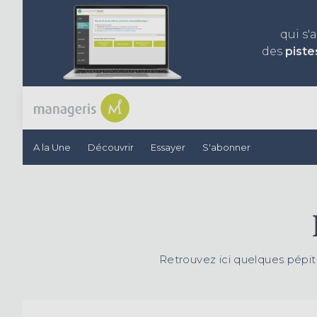
qui s'
des
piste
A la Une
Découvrir
Essayer
S'abonner
Retrouvez ici quelques pépit