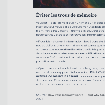
Éviter les trous de mémoire
Vous est-il déjà arrivé d’avoir un mot sur le bout
interlocuteur vous a dit quelques minutes plus t
n’ont rien d’inquiétant – même s’ils peuvent être à
notre cerveau stocke et retrouve les information
– Pour bien stocker l’information, la clé consiste 
nous oublions une information, c’est parce que n
ou parce que notre attention était sollicitée par a
dans la journée ou de recevoir une notification 
alors que l’information à laquelle nous ne somm
pour être mémorisée.
– Quant au « mot sur le bout de la langue », il es
neuronal pour rappeler l’information.
Plus vous
activez ce mauvais réseau
. Lorsque cela se 
de chercher. Cela donne une chance au réseau neu
recherche quelques instants plus tard.
Source :
How your memory works — and why forge
2021.