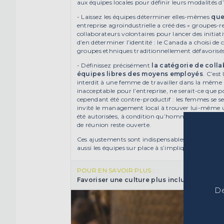
aux équipes locales pour définir leurs modalités d’a
- Laissez les équipes déterminer elles-mêmes
que
entreprise agroindustrielle a créé des « groupes
collaborateurs volontaires pour lancer des initiativ
d’en déterminer l’identité : le Canada a choisi de 
groupes ethniques traditionnellement défavorisés 
- Définissez précisément
la catégorie de collab
équipes libres des moyens employés
. C’est
interdit à une femme de travailler dans la même
inacceptable pour l’entreprise, ne serait-ce que p
cependant été contre-productif : les femmes se ser
invité le management local à trouver lui-même 
été autorisées, à condition qu’hommes et femmes 
de réunion reste ouverte.
Ces ajustements sont indispensables pour assurer l
aussi les équipes sur place à s’impliquer : une so
POUR EN SAVOIR PLUS :
Favoriser une culture plus inclusive
(Synthè
Dé