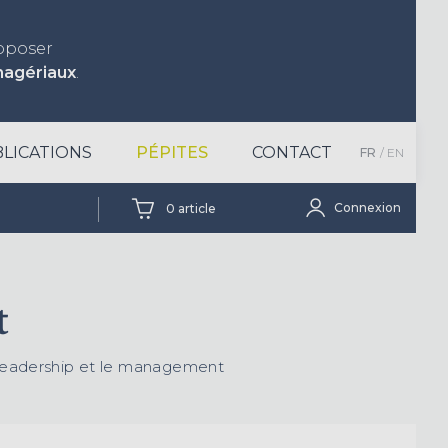
roposer
nagériaux
.
LICATIONS
PÉPITES
CONTACT
FR
EN
Connexion
0
article
t
le leadership et le management