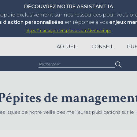
DÉCOUVREZ NOTRE ASSISTANT IA
appuie exclusivement sur nos ressources pour vous p
s d'action personnalisées
en réponse à vos
enjeux ma
https://managementplace.com/demos/mpr
ACCUEIL
CONSEIL
PUB
Rechercher :
Pépites de managemen
es issues de notre veille des meilleures publications sur 