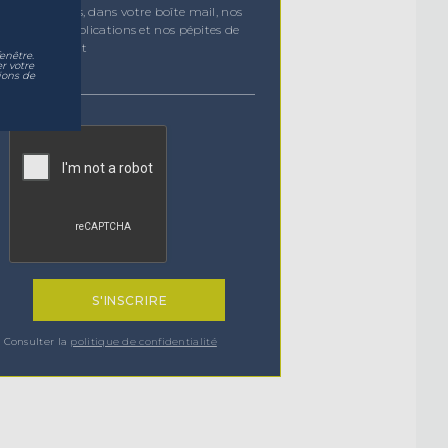
Chaque mois, dans votre boîte mail, nos
dernières publications et nos pépites de
management
enêtre.
r votre
ions de
Consulter la
politique de confidentialité