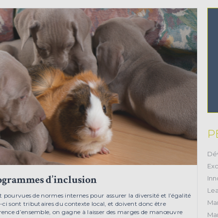
P
Dé
Exc
rogrammes d’inclusion
Inn
Lea
 pourvues de normes internes pour assurer la diversité et l’égalité
Ma
-ci sont tributaires du contexte local, et doivent donc être
rence d’ensemble, on gagne à laisser des marges de manœuvre
Mar