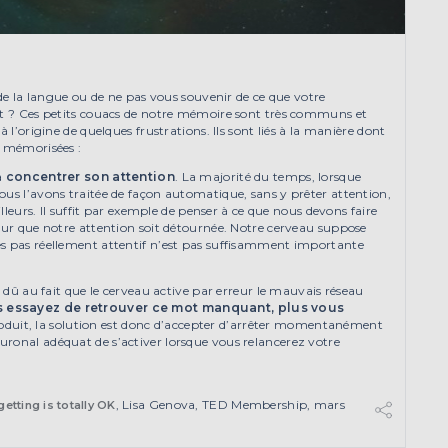
 de la langue ou de ne pas vous souvenir de ce que votre
ôt ? Ces petits couacs de notre mémoire sont très communs et
 l’origine de quelques frustrations. Ils sont liés à la manière dont
s mémorisées :
à
concentrer son attention
. La majorité du temps, lorsque
ous l’avons traitée de façon automatique, sans y prêter attention,
illeurs. Il suffit par exemple de penser à ce que nous devons faire
pour que notre attention soit détournée. Notre cerveau suppose
es pas réellement attentif n’est pas suffisamment importante
t dû au fait que le cerveau active par erreur le mauvais réseau
 essayez de retrouver ce mot manquant, plus vous
produit, la solution est donc d’accepter d’arrêter momentanément
ronal adéquat de s’activer lorsque vous relancerez votre
, Lisa Genova, TED Membership, mars
tting is totally OK