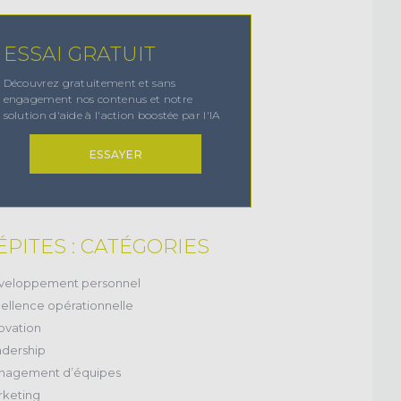
ESSAI GRATUIT
Découvrez gratuitement et sans
engagement nos contenus et notre
solution d'aide à l'action boostée par l'IA
ESSAYER
ÉPITES : CATÉGORIES
(38)
veloppement personnel
(11)
ellence opérationnelle
(20)
ovation
(17)
dership
(28)
nagement d’équipes
(2)
keting