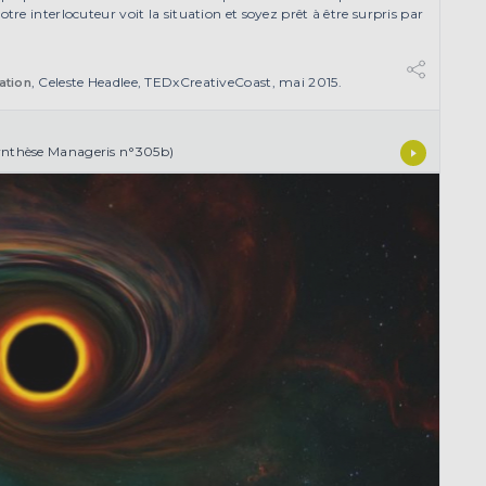
e interlocuteur voit la situation et soyez prêt à être surpris par
, Celeste Headlee, TEDxCreativeCoast, mai 2015.
ation
nthèse Manageris n°305b)