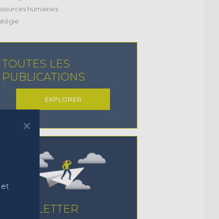
(24)
sources humaines
(22)
atégie
TOUTES LES
PUBLICATIONS
EXPLORER
×
 et
NEWSLETTER