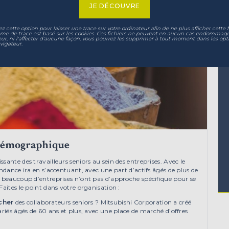
JE DÉCOUVRE
ez cette option pour laisser une trace sur votre ordinateur afin de ne plus afficher cette f
ème de trace est basé sur les cookies. Ces fichiers ne peuvent en aucun cas endommage
eur, ni l'affecter d'aucune façon, vous pourrez les supprimer à tout moment dans les opt
vigateur.
 démographique
ante des travailleurs seniors au sein des entreprises. Avec le
ndance ira en s’accentuant, avec une part d’actifs âgés de plus de
, beaucoup d’entreprises n’ont pas d’approche spécifique pour se
aites le point dans votre organisation :
cher
des collaborateurs seniors ? Mitsubishi Corporation a créé
ariés âgés de 60 ans et plus, avec une place de marché d’offres