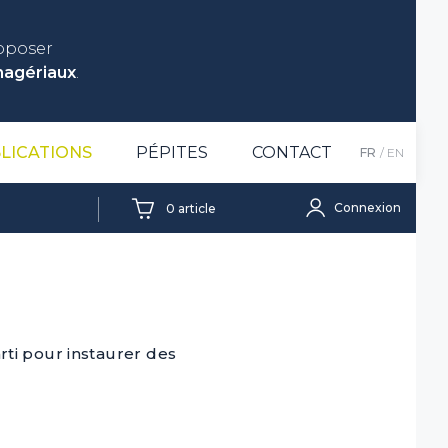
roposer
nagériaux
.
LICATIONS
PÉPITES
CONTACT
FR
EN
Connexion
0
article
ti pour instaurer des