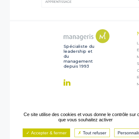
APPRENTISSAGE
L
Spécialiste du
E
leadership et
du
management
S
depuis 1993
O
R
M
Ce site utilise des cookies et vous donne le contrôle sur
que vous souhaitez activer
Accepter & fermer
Tout refuser
Personnali