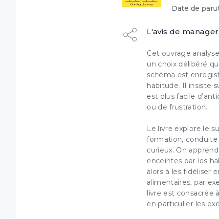
Date de parut
L'avis de manager
Cet ouvrage analyse 
un choix délibéré qui
schéma est enregist
Dé
habitude. Il insiste 
est plus facile d’an
ou de frustration.
Le livre explore le 
formation, conduite 
(1) Coch
curieux. On apprend 
Ce syst
ordinat
enceintes par les ha
votre na
alors à les fidélise
alimentaires, par e
livre est consacrée 
en particulier les e