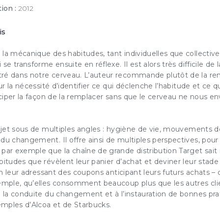
ion :
2012
is
la mécanique des habitudes, tant individuelles que collective
ESSAI GRATUIT
 se transforme ensuite en réflexe. Il est alors très difficile de
ré dans notre cerveau. L’auteur recommande plutôt de la re
couvrez gratuitement et sans engagement nos contenus
sur la nécessité d’identifier ce qui déclenche l’habitude et ce qu’
ticiper la façon de la remplacer sans que le cerveau ne nous e
notre solution d’aide à l’action boostée par l'IA
JE DÉCOUVRE
sujet sous de multiples angles : hygiène de vie, mouvements d
du changement. Il offre ainsi de multiples perspectives, pour l
ez cette option pour laisser une trace sur votre ordinateur afin de ne plus afficher cette f
par exemple que la chaîne de grande distribution Target sait id
ème de trace est basé sur les cookies. Ces fichiers ne peuvent en aucun cas endommage
eur, ni l'affecter d'aucune façon, vous pourrez les supprimer à tout moment dans les opt
bitudes que révèlent leur panier d’achat et deviner leur stade
vigateur.
r en leur adressant des coupons anticipant leurs futurs achats
xemple, qu’elles consomment beaucoup plus que les autres cli
à la conduite du changement et à l’instauration de bonnes pra
xemples d’Alcoa et de Starbucks.