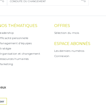
CONDUITE DU CHANGEMENT
NOS THÉMATIQUES
OFFRES
eadership
Sélection du mois
fficacité personnelle
Management d'équipes
ESPACE ABONNÉS
tratégie
Les derniers numéros
rganisation et changement
Connexion
essources humaines
arketing
X
 ceux
ser