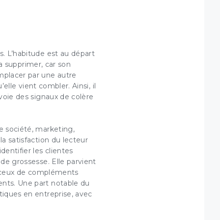
×
s. L’habitude est au départ
 la supprimer, car son
mplacer par une autre
 et
elle vient combler. Ainsi, il
nvoie des signaux de colère
e société, marketing,
a satisfaction du lecteur
enêtre.
entifier les clientes
r votre
ions de
 de grossesse. Elle parvient
 – ceux de compléments
ents. Une part notable du
tiques en entreprise, avec