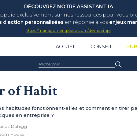
DÉCOUVREZ NOTRE ASSISTANT IA
appuie exclusivement sur nos ressources pour vous p
s d'action personnalisées
en réponse à vos
enjeux ma
https://managementplace.com/demos/mpr
ACCUEIL
CONSEIL
PUB
Rechercher :
 of Habit
 habitudes fonctionnent-elles et comment en tirer par
iques en entreprise ?
rles Duhigg
dom House