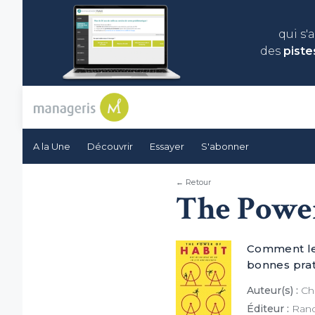
qui s'
des
piste
A la Une
Découvrir
Essayer
S'abonner
← Retour
The Power
Comment les
bonnes prat
Auteur(s) :
Cha
Éditeur :
Ran