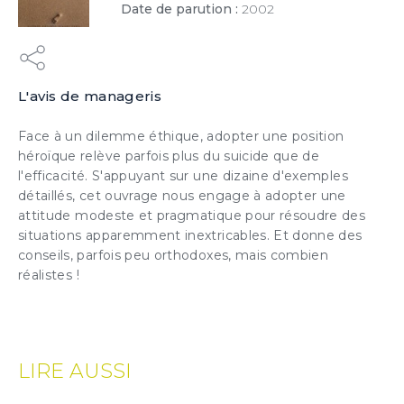
Date de parution :
2002
L'avis de manageris
×
Face à un dilemme éthique, adopter une position
héroïque relève parfois plus du suicide que de
l'efficacité. S'appuyant sur une dizaine d'exemples
détaillés, cet ouvrage nous engage à adopter une
ESSAI GRATUIT
attitude modeste et pragmatique pour résoudre des
situations apparemment inextricables. Et donne des
Découvrez gratuitement et sans engagement
conseils, parfois peu orthodoxes, mais combien
nos contenus et notre solution d’aide à l’action
réalistes !
boostée par l'IA
JE DÉCOUVRE
LIRE AUSSI
(1) Cochez cette option pour laisser une trace sur votre ordinateur afin
de ne plus afficher cette fenêtre. Ce système de trace est basé sur les
cookies. Ces fichiers ne peuvent en aucun cas endommager votre