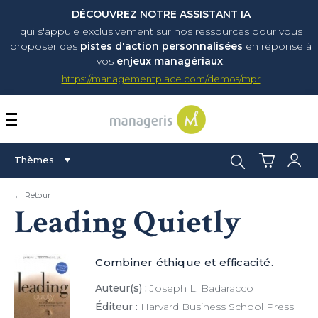
DÉCOUVREZ NOTRE ASSISTANT IA
qui s'appuie exclusivement sur nos ressources pour vous
proposer
des
pistes d'action personnalisées
en réponse à
vos
enjeux managériaux
.
https://managementplace.com/demos/mpr
AFFICHER OU MASQUER 
Rechercher :
Thèmes
← Retour
Leading Quietly
Combiner éthique et efficacité.
Auteur(s) :
Joseph L. Badaracco
Éditeur :
Harvard Business School Press