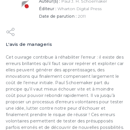
Auteur(s) :
Paul J. H. Schoemaker
Éditeur :
Wharton Digital Press
Date de parution :
2011
L'avis de manageris
×
Cet ouvrage contribue à réhabiliter l’erreur : il existe des
erreurs brillantes qu’il faut savoir repérer et exploiter car
elles peuvent générer des apprentissages, des
ESSAI GRATUIT
innovations qui finalement compensent largement le
coût de l’erreur initiale. Paul Schoemaker part du
principe qu’il vaut mieux échouer vite et à moindre
Découvrez gratuitement et sans engagement
coût pour pouvoir rebondir rapidement. Il va jusqu’à
nos contenus et notre solution d’aide à l’action
proposer un processus d’erreurs volontaires pour tester
boostée par l'IA
une idée, lutter contre notre peur d’échouer et
finalement prendre le risque de réussir ! Ces erreurs
volontaires permettent de tester des présupposés
JE DÉCOUVRE
parfois erronés et de découvrir de nouvelles possibilités.