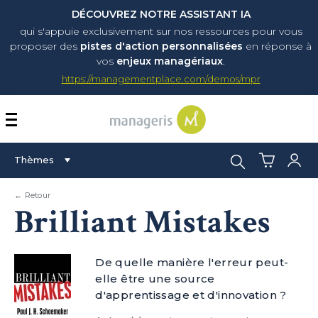
DÉCOUVREZ NOTRE ASSISTANT IA
qui s'appuie exclusivement sur nos ressources pour vous
proposer
des
pistes d'action personnalisées
en réponse à
vos
enjeux managériaux
.
https://managementplace.com/demos/mpr
AFFICHER OU MASQUER 
Rechercher :
Thèmes
← Retour
Brilliant Mistakes
De quelle manière l'erreur peut-
elle être une source
d'apprentissage et d'innovation ?