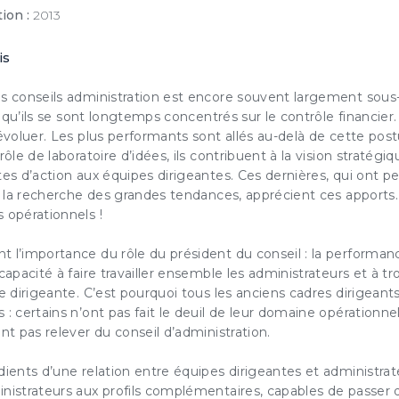
ion :
2013
is
es conseils administration est encore souvent largement sous
rai qu’ils se sont longtemps concentrés sur le contrôle financie
ESSAI GRATUIT
’évoluer. Les plus performants sont allés au-delà de cette pos
rôle de laboratoire d’idées, ils contribuent à la vision stratég
couvrez gratuitement et sans engagement nos contenus
tes d’action aux équipes dirigeantes. Ces dernières, qui ont 
notre solution d’aide à l’action boostée par l'IA
 à la recherche des grandes tendances, apprécient ces apports
 opérationnels !
JE DÉCOUVRE
 l’importance du rôle du président du conseil : la performance
 capacité à faire travailler ensemble les administrateurs et à 
ez cette option pour laisser une trace sur votre ordinateur afin de ne plus afficher cette f
ème de trace est basé sur les cookies. Ces fichiers ne peuvent en aucun cas endommage
e dirigeante
. C’est pourquoi tous les anciens cadres dirigean
eur, ni l'affecter d'aucune façon, vous pourrez les supprimer à tout moment dans les opt
vigateur.
 : certains n’ont pas fait le deuil de leur domaine opérationne
ent pas relever du conseil d’administration.
dients d’une relation entre équipes dirigeantes et administra
inistrateurs aux profils complémentaires, capables de passer 