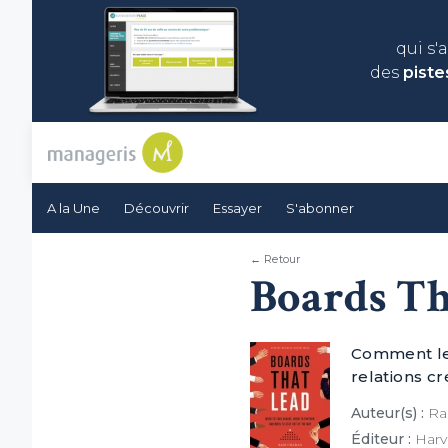
qui s'
des
piste
A la Une
Découvrir
Essayer
S'abonner
← Retour
Boards Th
Comment les
relations cr
Auteur(s) :
Ram
Éditeur :
Harv