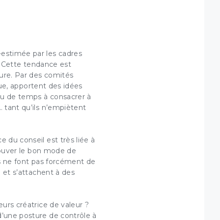
×
-estimée par les cadres
r. Cette tendance est
ture. Par des comités
ique, apportent des idées
 et
peu de temps à consacrer à
… tant qu’ils n’empiètent
 du conseil est très liée à
trouver le bon mode de
enêtre.
r votre
ts ne font pas forcément de
ions de
l et s’attachent à des
teurs
créatrice de valeur
?
d’une posture de contrôle à