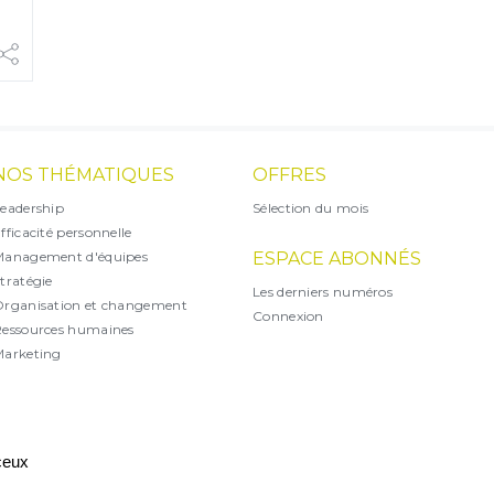
NOS THÉMATIQUES
OFFRES
eadership
Sélection du mois
fficacité personnelle
Management d'équipes
ESPACE ABONNÉS
tratégie
Les derniers numéros
rganisation et changement
Connexion
essources humaines
arketing
X
 ceux