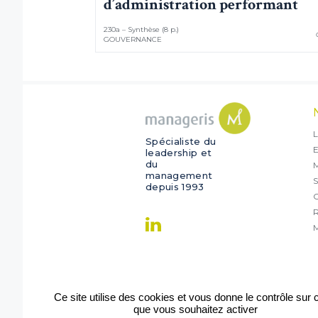
d’administration performant
230a – Synthèse (8 p.)
GOUVERNANCE
L
Spécialiste du
E
leadership et
du
management
S
depuis 1993
O
R
M
Ce site utilise des cookies et vous donne le contrôle sur
que vous souhaitez activer