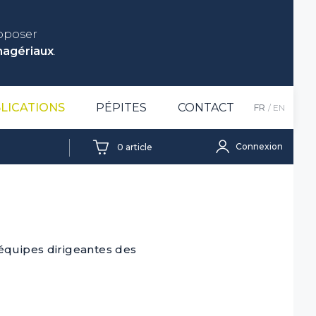
roposer
nagériaux
.
LICATIONS
PÉPITES
CONTACT
FR
EN
Connexion
0
article
 équipes dirigeantes des