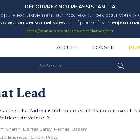
DÉCOUVREZ NOTRE ASSISTANT IA
appuie exclusivement sur nos ressources pour vous p
s d'action personnalisées
en réponse à vos
enjeux ma
https://managementplace.com/demos/mpr
ACCUEIL
CONSEIL
PUB
Rechercher :
at Lead
 conseils d’administration peuvent-ils nouer avec les
éatrices de valeur ?
 Charan, Dennis Carey, Michael Useem
ard Business Review Press