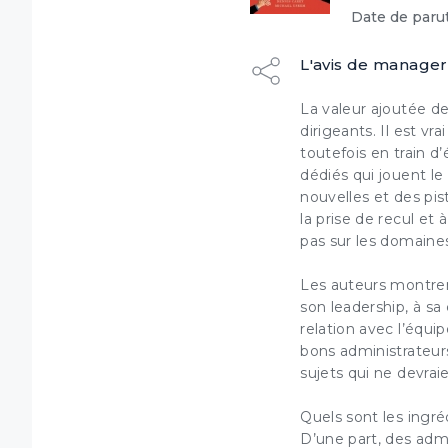
Date de parut
L'avis de manager
La valeur ajoutée d
dirigeants. Il est v
toutefois en train d
dédiés qui jouent le 
Dé
nouvelles et des pis
la prise de recul et
pas sur les domaines
Les auteurs montrent
son leadership, à sa
(1) Coch
Ce syst
relation avec l’
équip
ordinat
votre na
bons administrateurs
sujets qui ne devrai
Quels sont les ingré
D’une part, des adm