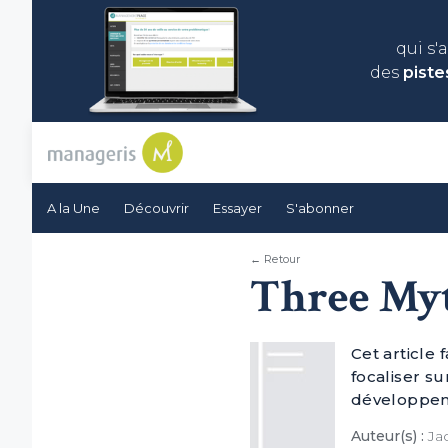
qui s'
des
piste
A la Une
Découvrir
Essayer
S'abonner
← Retour
Three Myt
Cet article
focaliser su
développe
Auteur(s) :
Jac