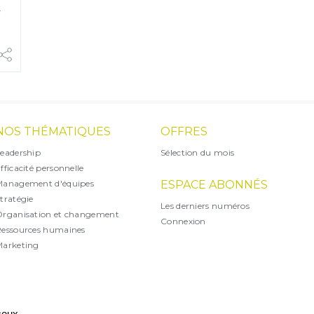
n
NOS THÉMATIQUES
OFFRES
eadership
Sélection du mois
fficacité personnelle
Management d'équipes
ESPACE ABONNÉS
tratégie
Les derniers numéros
rganisation et changement
Connexion
essources humaines
arketing
X
 ceux