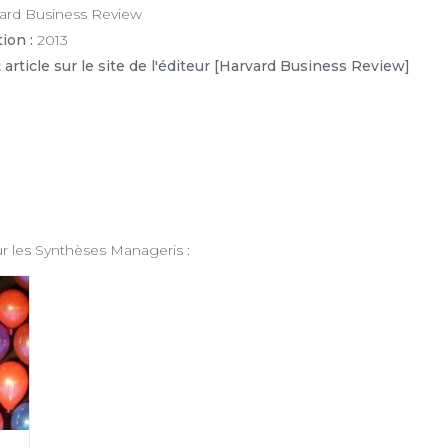
ard Business Review
ESSAI GRATUIT
ion :
2013
 article sur le site de l'éditeur [Harvard Business Review]
couvrez gratuitement et sans engagement nos contenus
notre solution d’aide à l’action boostée par l'IA
JE DÉCOUVRE
ez cette option pour laisser une trace sur votre ordinateur afin de ne plus afficher cette f
ème de trace est basé sur les cookies. Ces fichiers ne peuvent en aucun cas endommage
eur, ni l'affecter d'aucune façon, vous pourrez les supprimer à tout moment dans les opt
vigateur.
our les Synthèses Manageris :