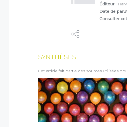
Éditeur :
Harv
Date de parut
Consulter cet
Dé
SYNTHÈSES
(1) Coch
Ce syst
ordinat
votre na
Cet article fait partie des sources utilisées p