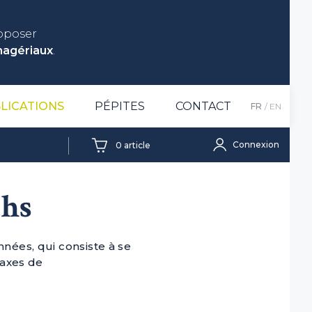
roposer
nagériaux
.
LICATIONS
PÉPITES
CONTACT
FR
EN
Connexion
0
article
ths
nnées, qui consiste à se
 axes de
×