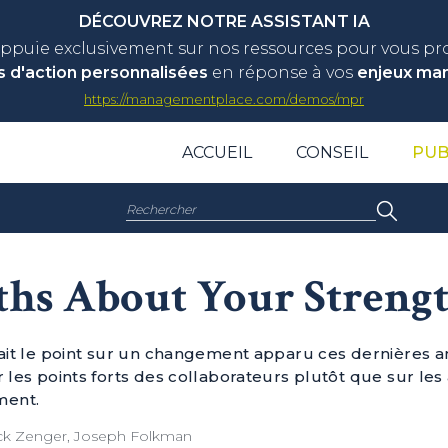
DÉCOUVREZ NOTRE ASSISTANT IA
appuie exclusivement sur nos ressources pour vous p
s d'action personnalisées
en réponse à vos
enjeux ma
https://managementplace.com/demos/mpr
ACCUEIL
CONSEIL
PUB
Rechercher :
hs About Your Streng
 fait le point sur un changement apparu ces dernières a
r les points forts des collaborateurs plutôt que sur les
ment.
k Zenger, Joseph Folkman