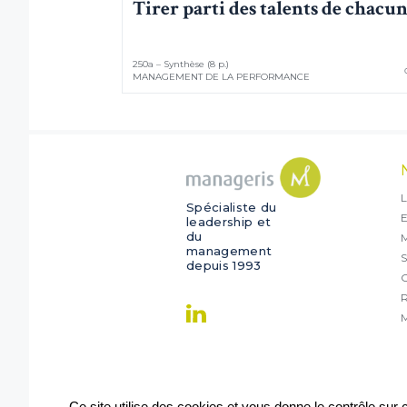
Tirer parti des talents de chacu
250a – Synthèse (8 p.)
MANAGEMENT DE LA PERFORMANCE
L
Spécialiste du
E
leadership et
du
management
S
depuis 1993
O
R
M
Ce site utilise des cookies et vous donne le contrôle sur