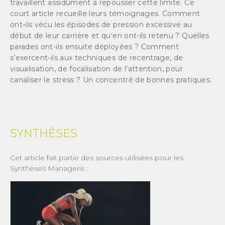
travaillent assidûment à repousser cette limite. Ce
JE DÉCOUVRE
court article recueille leurs témoignages. Comment
ont-ils vécu les épisodes de pression excessive au
(1) Cochez cette option pour laisser une trace sur votre ordinateur afin
début de leur carrière et qu’en ont-ils retenu ? Quelles
de ne plus afficher cette fenêtre. Ce système de trace est basé sur les
cookies. Ces fichiers ne peuvent en aucun cas endommager votre
parades ont-ils ensuite déployées ? Comment
ordinateur, ni l'affecter d'aucune façon, vous pourrez les supprimer à
tout moment dans les options de votre navigateur.
s’exercent-ils aux techniques de recentrage, de
visualisation, de focalisation de l’attention, pour
canaliser le stress ? Un concentré de bonnes pratiques.
SYNTHÈSES
Cet article fait partie des sources utilisées pour les
Synthèses Manageris :