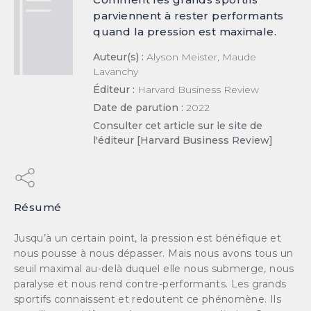
parviennent à rester performants
quand la pression est maximale.
Auteur(s) :
Alyson Meister, Maude
Lavanchy
Éditeur :
Harvard Business Review
Date de parution :
2022
Consulter cet article sur le site de
l'éditeur [Harvard Business Review]
×
Résumé
ESSAI GRATUIT
Jusqu’à un certain point, la pression est bénéfique et
nous pousse à nous dépasser. Mais nous avons tous un
Découvrez gratuitement et sans engagement
seuil maximal au-delà duquel elle nous submerge, nous
nos contenus et notre solution d’aide à l’action
paralyse et nous rend contre-performants. Les grands
boostée par l'IA
sportifs connaissent et redoutent ce phénomène. Ils