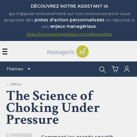
DÉCOUVREZ NOTRE ASSISTANT IA
qui s'appuie exclusivement sur nos ressources pour vous
proposer
des
pistes d'action personnalisées
en réponse à
vos
enjeux managériaux
.
https://managementplace.com/demos/mpr
AFFICHER OU MASQUER 
Rechercher :
Thèmes
← Retour
The Science of
Choking Under
Pressure
Comment les grands sportifs