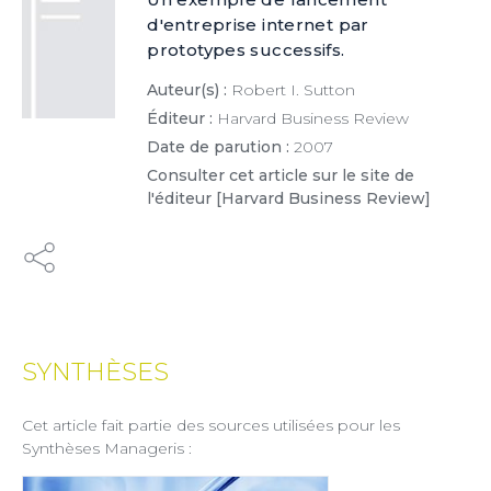
d'entreprise internet par
prototypes successifs.
Auteur(s) :
Robert I. Sutton
Éditeur :
Harvard Business Review
Date de parution :
2007
×
Consulter cet article sur le site de
l'éditeur [Harvard Business Review]
ESSAI GRATUIT
Découvrez gratuitement et sans engagement
nos contenus et notre solution d’aide à l’action
boostée par l'IA
SYNTHÈSES
JE DÉCOUVRE
Cet article fait partie des sources utilisées pour les
Synthèses Manageris :
(1) Cochez cette option pour laisser une trace sur votre ordinateur afin
de ne plus afficher cette fenêtre. Ce système de trace est basé sur les
cookies. Ces fichiers ne peuvent en aucun cas endommager votre