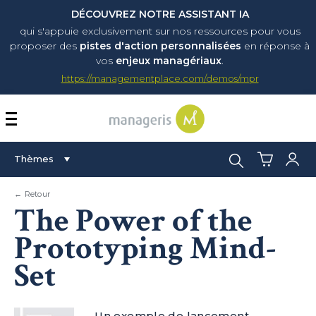
DÉCOUVREZ NOTRE ASSISTANT IA
qui s'appuie exclusivement sur nos ressources pour vous
proposer
des
pistes d'action personnalisées
en réponse à
vos
enjeux managériaux
.
https://managementplace.com/demos/mpr
AFFICHER OU MASQUER 
Rechercher :
Thèmes
← Retour
The Power of the
Prototyping Mind-
Set
Un exemple de lancement