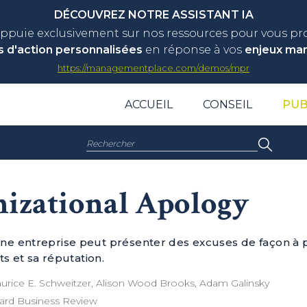
DÉCOUVREZ NOTRE ASSISTANT IA
appuie exclusivement sur nos ressources pour vous p
s d'action personnalisées
en réponse à vos
enjeux ma
https://managementplace.com/demos/mpr
ACCUEIL
CONSEIL
PUB
Rechercher :
izational Apology
 entreprise peut présenter des excuses de façon à p
ts et sa réputation.
rice E. Schweitzer, Alison Wood Brooks, Adam Galinsky
ard Business Review