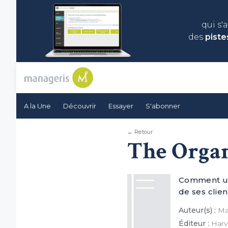
qui s'
des
piste
A la Une
Découvrir
Essayer
S'abonner
← Retour
The Organ
Comment une
de ses clien
Auteur(s) :
Mau
Éditeur :
Harv