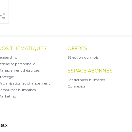
NOS THÉMATIQUES
OFFRES
eadership
Sélection du mois
fficacité personnelle
Management d'équipes
ESPACE ABONNÉS
tratégie
Les derniers numéros
rganisation et changement
Connexion
essources humaines
arketing
X
 ceux