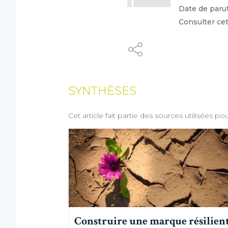
Date de parut
Consulter cet
Dé
SYNTHÈSES
(1) Coch
Ce syst
ordinat
Cet article fait partie des sources utilisées p
votre na
Construire une marque résilien