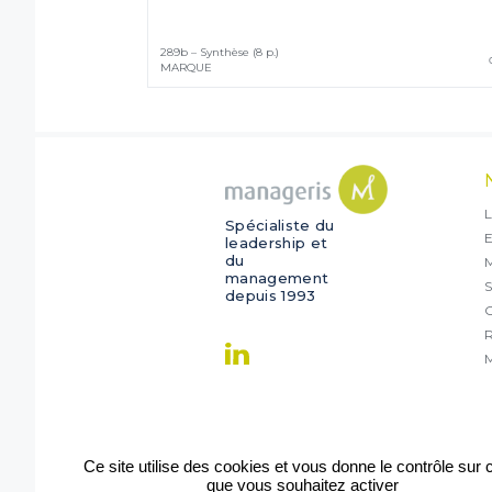
289b – Synthèse (8 p.)
MARQUE
L
Spécialiste du
E
leadership et
du
management
S
depuis 1993
O
R
M
Ce site utilise des cookies et vous donne le contrôle sur
que vous souhaitez activer