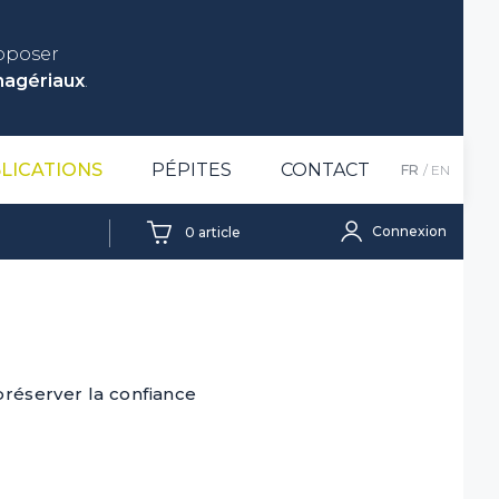
roposer
nagériaux
.
LICATIONS
PÉPITES
CONTACT
FR
EN
Connexion
0
article
réserver la confiance
×