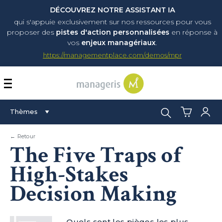
DÉCOUVREZ NOTRE ASSISTANT IA
qui s'appuie exclusivement sur nos ressources pour vous
proposer
des
pistes d'action personnalisées
en réponse à
vos
enjeux managériaux
.
https://managementplace.com/demos/mpr
AFFICHER OU MASQUER 
Rechercher :
Thèmes
← Retour
The Five Traps of
High-Stakes
Decision Making
Quels sont les pièges les plus