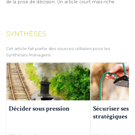
de la
prise de décision
. Un article court mais riche.
(1) Cochez cette option pour laisser une trace sur votre ordinateur afin
de ne plus afficher cette fenêtre. Ce système de trace est basé sur les
cookies. Ces fichiers ne peuvent en aucun cas endommager votre
ordinateur, ni l'affecter d'aucune façon, vous pourrez les supprimer à
tout moment dans les options de votre navigateur.
SYNTHÈSES
Cet article fait partie des sources utilisées pour les
Synthèses Manageris :
Décider sous pression
Sécuriser ses d
stratégiques